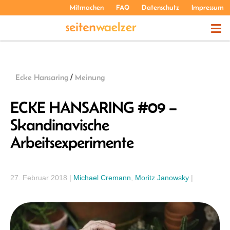
Mitmachen
FAQ
Datenschutz
Impressum
THEMEN
Ecke Hansaring
/
Meinung
PODCASTS
ECKE HANSARING #09 –
Skandinavische
ÜBER UNS
Arbeitsexperimente
27. Februar 2018
|
Michael Cremann
,
Moritz Janowsky
|