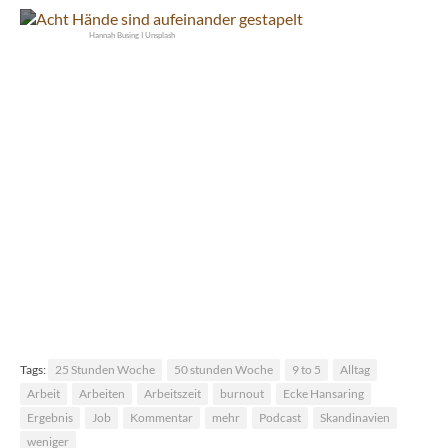
Hannah Busing I Unsplash
Einen Scheiß muss ich … oder doch?
Tags:
25 Stunden Woche
50 stunden Woche
9 to 5
Alltag
Arbeit
Arbeiten
Arbeitszeit
burnout
Ecke Hansaring
Ergebnis
Job
Kommentar
mehr
Podcast
Skandinavien
weniger