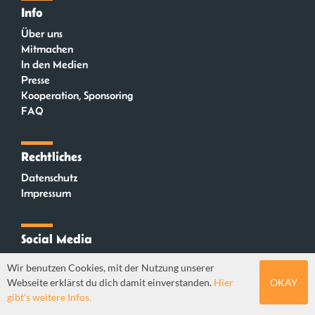
Info
Über uns
Mitmachen
In den Medien
Presse
Kooperation, Sponsoring
FAQ
Rechtliches
Datenschutz
Impressum
Social Media
Instagram
Wir benutzen Cookies, mit der Nutzung unserer
Mastodon
Webseite erklärst du dich damit einverstanden.
Hier
OKAY
YouTube
gibt's weitere Infos.
Webdesign: Sebastian Stüber & Robin Thier | Designkonzept: Tanja Steinmeyer |