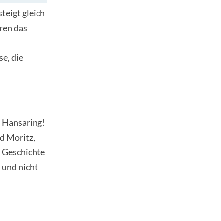
teigt gleich
ren das
e, die
e Hansaring!
d Moritz,
 Geschichte
 und nicht