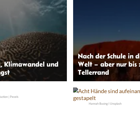
Nach der Schule in d
n, Klimawandel und
Welt – aber nur bis
gst
Tellerrand
erg | Unsplash
Jason Ham | Unsplash
ction | Pexels
Hannah Busing I Unsplash