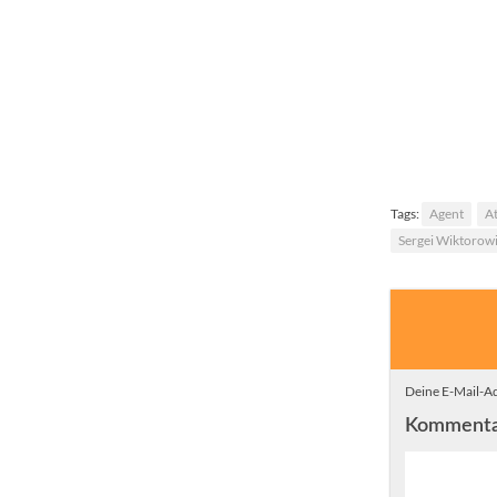
Home Sw
Plädoye
Tags:
Agent
At
Sergei Wiktorowi
Deine E-Mail-Ad
Komment