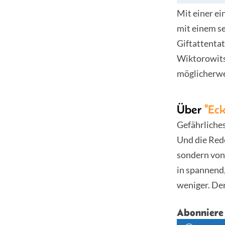
Mit einer ei
mit einem se
Giftattenta
Wiktorowitsc
möglicherwe
Über
"Eck
Gefährliche
Und die Rede
sondern von
in spannend
weniger. De
Abonniere