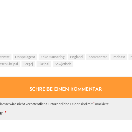
eet Home – ein
Einen Scheiß muss i
r fürs Alleinwohnen
doch?
tentat
Doppelagent
Ecke Hansaring
England
Kommentar
Podcast
tsch Skripal
Sergej
Skripal
Sowjetisch
SCHREIBE EINEN KOMMENTAR
resse wird nicht veröffentlicht.
Erforderliche Felder sind mit
markiert
*
ar
*