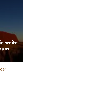
ie weite
 zum