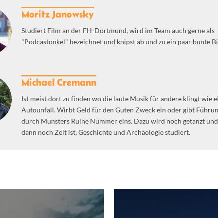
Moritz Janowsky
Studiert Film an der FH-Dortmund, wird im Team auch gerne als
"Podcastonkel" bezeichnet und knipst ab und zu ein paar bunte Bi
Michael Cremann
Ist meist dort zu finden wo die laute Musik für andere klingt wie e
Autounfall. Wirbt Geld für den Guten Zweck ein oder gibt Führu
durch Münsters Ruine Nummer eins. Dazu wird noch getanzt un
dann noch Zeit ist, Geschichte und Archäologie studiert.