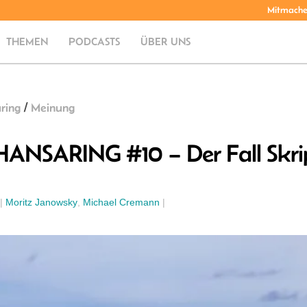
Mitmach
THEMEN
PODCASTS
ÜBER UNS
ring
/
Meinung
ANSARING #10 – Der Fall Skri
|
Moritz Janowsky
,
Michael Cremann
|