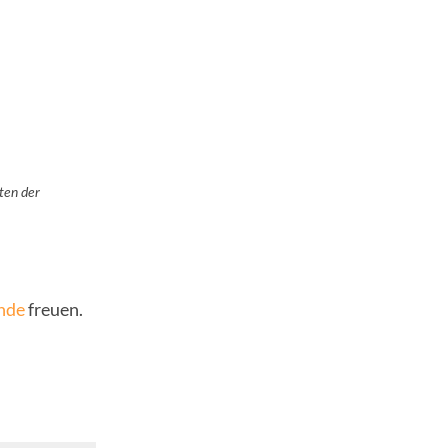
hten der
nde
freuen.