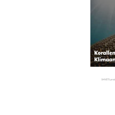
Koralle
Klimaan
Daniel Öb
SHVETS produ