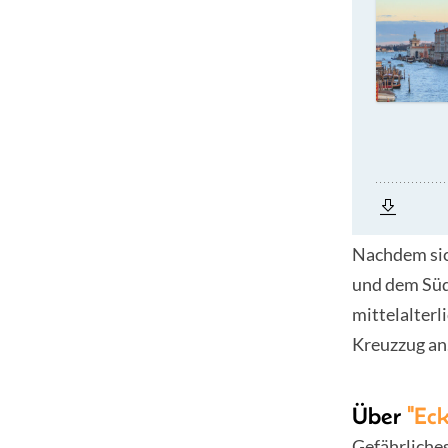
Nachdem sic
und dem Südp
mittelalter
Kreuzzug an
Über
"Eck
Gefährliche