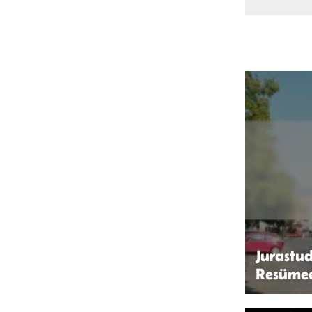
Jurastud
Resüme