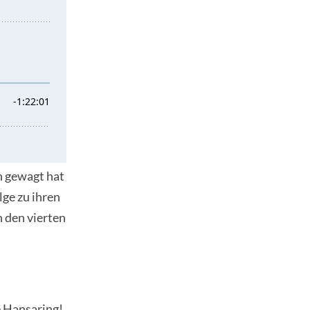
en gewagt hat
lge zu ihren
 den vierten
e Hansaring!