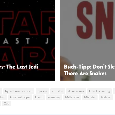
s: The Last Jedi
Buch-Tipp: Don’t Sle
There Are Snakes
ast Jedi | Walt
Dont's sleep, there are snakes |
Disney Pictures
Profile Books
n
byzantinisches reich
byzanz
christen
deine mama
Ecke Hansaring
slam
konstantinopel
kreuz
kreuzzug
Mittelalter
Münster
Podcast
Zug