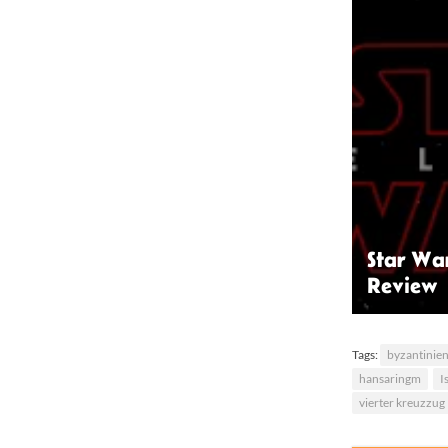
Star War
Review
©Star Wars: The L
Tags:
byzantinie
hansaringm
I
vierter kreuzzug