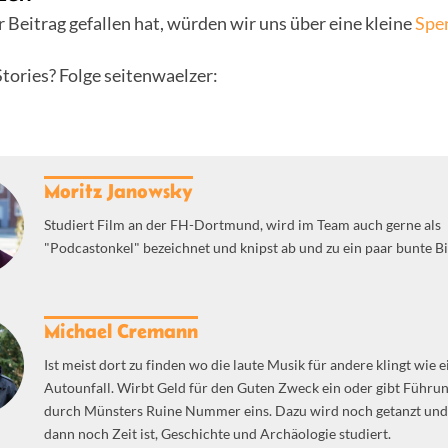
 Beitrag gefallen hat, würden wir uns über eine kleine
Spe
tories? Folge seitenwaelzer:
Moritz Janowsky
Studiert Film an der FH-Dortmund, wird im Team auch gerne als
"Podcastonkel" bezeichnet und knipst ab und zu ein paar bunte Bi
Michael Cremann
Ist meist dort zu finden wo die laute Musik für andere klingt wie e
Autounfall. Wirbt Geld für den Guten Zweck ein oder gibt Führu
durch Münsters Ruine Nummer eins. Dazu wird noch getanzt un
dann noch Zeit ist, Geschichte und Archäologie studiert.