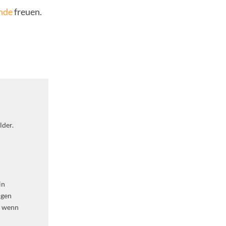
nde
freuen.
lder.
in
ngen
d wenn