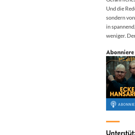
Und die Rede
sondern von
in spannend
weniger. De
Abonniere
Unterstüt