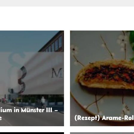
ium in Münster III –
e
(Rezept) Arame-Rol
Robin Thier
Imke Lamberts