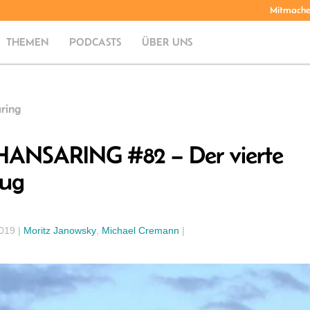
Mitmach
THEMEN
PODCASTS
ÜBER UNS
ring
HANSARING #82 – Der vierte
zug
2019
|
Moritz Janowsky
,
Michael Cremann
|