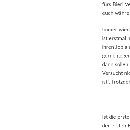
fürs Bier! 
euch währen
Immer wiede
ist erstmal 
ihren Job al
gerne gegen
dann sollen 
Versucht nic
ist”. Trotzd
Ist die erst
der ersten 