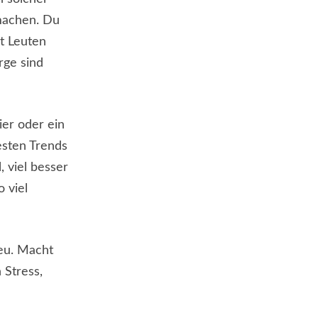
machen. Du
it Leuten
rge sind
ier oder ein
esten Trends
, viel besser
o viel
neu. Macht
 Stress,