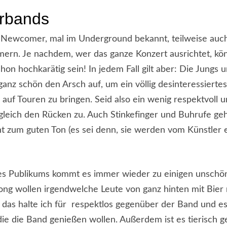
orbands
r Newcomer, mal im Underground bekannt, teilweise auc
rn. Je nachdem, wer das ganze Konzert ausrichtet, kö
hon hochkarätig sein! In jedem Fall gilt aber: Die Jungs
ganz schön den Arsch auf, um ein völlig desinteressierte
 auf Touren zu bringen. Seid also ein wenig respektvoll 
 gleich den Rücken zu. Auch Stinkefinger und Buhrufe ge
ht zum guten Ton (es sei denn, sie werden vom Künstler e
es Publikums kommt es immer wieder zu einigen unschö
ong wollen irgendwelche Leute von ganz hinten mit Bier
 das halte ich für respektlos gegenüber der Band und es
die die Band genießen wollen. Außerdem ist es tierisch g