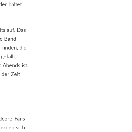
er haltet
ts auf. Das
die Band
 finden, die
efällt,
s Abends ist.
 der Zeit
rdcore-Fans
werden sich