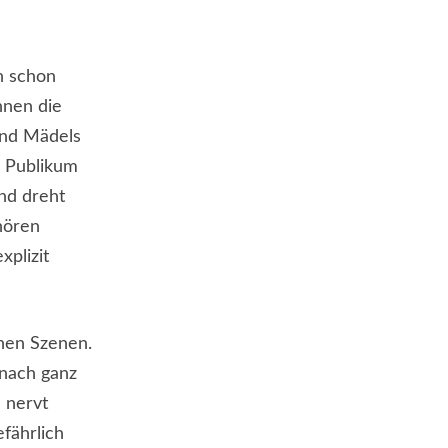
h schon
nnen die
 und Mädels
s Publikum
und dreht
hören
xplizit
nen Szenen.
 nach ganz
 nervt
efährlich