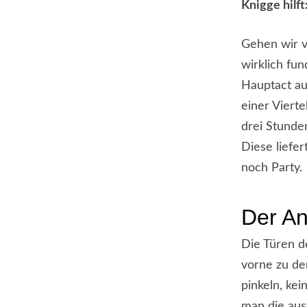
Knigge hilft
Gehen wir v
wirklich fu
Hauptact au
einer Viert
drei Stunden
Diese liefer
noch Party.
Der A
Die Türen d
vorne zu de
pinkeln, kei
man die aus