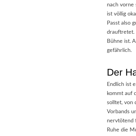
nach vorne 
ist völlig o
Passt also g
drauftretet.
Bühne ist. A
gefährlich.
Der Ha
Endlich ist 
kommt auf d
solltet, vo
Vorbands un
nervtötend 
Ruhe die Mu