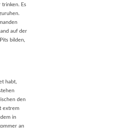
trinken. Es
szuruhen.
iemanden
 Band auf der
its bilden,
et habt,
stehen
wischen den
st extrem
zdem in
tkommer an