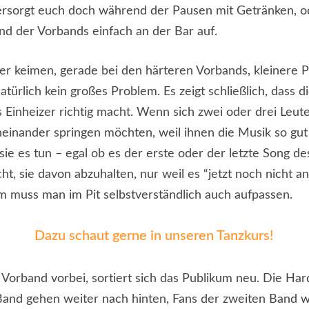
Versorgt euch doch während der Pausen mit Getränken, od
d der Vorbands einfach an der Bar auf.
r keimen, gerade bei den härteren Vorbands, kleinere Pi
natürlich kein großes Problem. Es zeigt schließlich, dass 
s Einheizer richtig macht. Wenn sich zwei oder drei Leute
einander springen möchten, weil ihnen die Musik so gut g
sie es tun – egal ob es der erste oder der letzte Song de
ht, sie davon abzuhalten, nur weil es “jetzt noch nicht an
em muss man im Pit selbstverständlich auch aufpassen.
Dazu schaut gerne in unseren Tanzkurs!
e Vorband vorbei, sortiert sich das Publikum neu. Die Ha
Band gehen weiter nach hinten, Fans der zweiten Band 