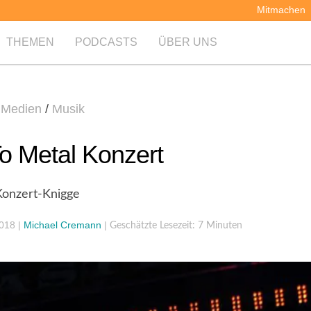
Mitmachen
THEMEN
PODCASTS
ÜBER UNS
 Medien
/
Musik
o Metal Konzert
Konzert-Knigge
2018
|
Michael Cremann
|
Geschätzte Lesezeit: 7 Minuten