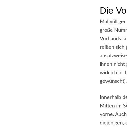
Die V
Mal völlige
große Numme
Vorbands sc
reißen sich 
ansatzweise
ihnen nicht
wirklich nic
gewünscht).
Innerhalb d
Mitten im S
vorne. Auch
diejenigen, 