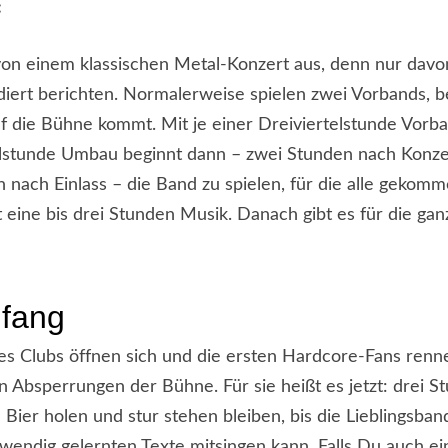
:
on einem klassischen Metal-Konzert aus, denn nur davo
ndiert berichten. Normalerweise spielen zwei Vorbands, 
f die Bühne kommt. Mit je einer Dreiviertelstunde Vorba
elstunde Umbau beginnt dann – zwei Stunden nach Konze
 nach Einlass – die Band zu spielen, für die alle gekomm
t eine bis drei Stunden Musik. Danach gibt es für die ga
nfang
es Clubs öffnen sich und die ersten Hardcore-Fans renn
n Absperrungen der Bühne. Für sie heißt es jetzt: drei S
n Bier holen und stur stehen bleiben, bis die Lieblingsban
wendig gelernten Texte mitsingen kann. Falls Du auch ei