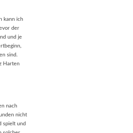
n kann ich
bevor der
nd und je
rtbeginn,
en sind.
nz Harten
en nach
tunden nicht
d spielt und
n solcher