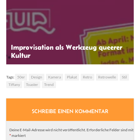
Improvisation als Werkzeug queerer
Kultur
Zeichenelster
Tags:
50er
Design
Kamera
Plakat
Retro
Retrowelle
Stil
Tiffany
Toaster
Trend
SCHREIBE EINEN KOMMENTAR
Deine E-Mail-Adresse wird nicht veröffentlicht.
Erforderliche Felder sind mit
*
markiert