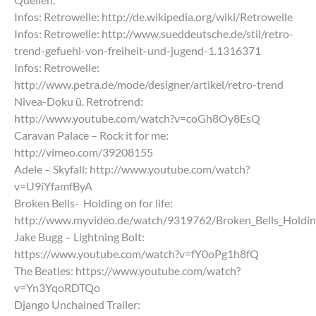
Infos: Retrowelle: http://de.wikipedia.org/wiki/Retrowelle
Infos: Retrowelle: http://www.sueddeutsche.de/stil/retro-
trend-gefuehl-von-freiheit-und-jugend-1.1316371
Infos: Retrowelle:
http://www.petra.de/mode/designer/artikel/retro-trend
Nivea-Doku ü. Retrotrend:
http://www.youtube.com/watch?v=coGh8Oy8EsQ
Caravan Palace – Rock it for me:
http://vimeo.com/39208155
Adele – Skyfall: http://www.youtube.com/watch?
v=U9iYfamfByA
Broken Bells- Holding on for life:
http://www.myvideo.de/watch/9319762/Broken_Bells_Holdin
Jake Bugg – Lightning Bolt:
https://www.youtube.com/watch?v=fY0oPg1h8fQ
The Beatles: https://www.youtube.com/watch?
v=Yn3YqoRDTQo
Django Unchained Trailer: