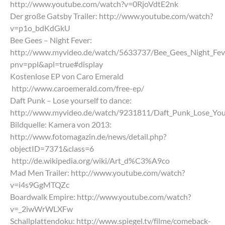
http://www.youtube.com/watch?v=0RjoVdtE2nk
Der große Gatsby Trailer: http://www.youtube.com/watch?
v=p1o_bdKdGkU
Bee Gees – Night Fever:
http://www.myvideo.de/watch/5633737/Bee_Gees_Night_Fev
pnv=ppl&apl=true#display
Kostenlose EP von Caro Emerald
http://www.caroemerald.com/free-ep/
Daft Punk – Lose yourself to dance:
http://www.myvideo.de/watch/9231811/Daft_Punk_Lose_You
Bildquelle: Kamera von 2013:
http://www.fotomagazin.de/news/detail.php?
objectID=7371&class=6
http://de.wikipedia.org/wiki/Art_d%C3%A9co
Mad Men Trailer: http://www.youtube.com/watch?
v=i4s9GgMTQZc
Boardwalk Empire: http://www.youtube.com/watch?
v=_2iwWrWLXFw
Schallplattendoku: http://www.spiegel.tv/filme/comeback-