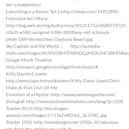
der-schallplatten/
Everything is a Remix: Teil 1:http://vimeo.com/14912890
Frühstück bei Tiffany:
http://img.welt.de/img/kultur/crop101311716/0600719723-
ci3x2l-w580-aoriginal-h386-l0/tiffany-mit-schmuck-
pfeife-DW-Vermischtes-Daytona-Beach.jpg
Sky Captain and the World…: http://ia.media-
imdb.com/images/M/MV5BMTM0NDQzMDA1NF5BMl5BanB
Google Musik Timeline:
http://research.google.com/bigpicture/music/#
Kitty Daysie & Lewis:
http://www.tape.tv/musikvideos/Kitty-Daisy-Lewis/Dont-
Make-A-Fool-Out-Of-Me
Evolution of a Hipster: http://www.pastemagazine.com/
(Fotograf: http://www.joshmeisterphoto.com/blog/?p=234)
Toaster 2013: http://ecx.images-
amazon.com/images/I/711kZnRD3uL._SL1500_.jpg
Toaster 1950: http://neatdesigns.net/1950s-20-fabulous-
ads-from-the-golden-era-part-4/