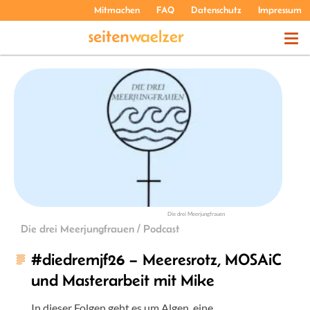
Mitmachen
FAQ
Datenschutz
Impressum
THEMEN
PODCASTS
ÜBER UNS
Die drei Meerjungfrauen
Die drei Meerjungfrauen / Podcast
#diedremjf26 – Meeresrotz, MOSAiC
und Masterarbeit mit Mike
In dieser Folgen geht es um Algen, eine