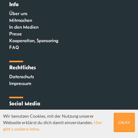
Info
Über uns
Mitmachen
In den Medien
Presse
Kooperation, Sponsoring
FAQ
Rechtliches
Datenschutz
Impressum
Social Media
Instagram
Wir benutzen Cookies, mit der Nutzung unserer
Mastodon
Webseite erklärst du dich damit einverstanden.
Hier
OKAY
YouTube
gibt's weitere Infos.
Webdesign: Sebastian Stüber & Robin Thier | Designkonzept: Tanja Steinmeyer |