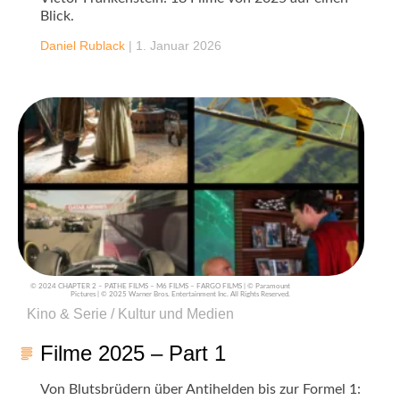
Blick.
Daniel Rublack
|
1. Januar 2026
© 2024 CHAPTER 2 – PATHE FILMS – M6 FILMS – FARGO FILMS | © Paramount
Pictures | © 2025 Warner Bros. Entertainment Inc. All Rights Reserved.
Kino & Serie / Kultur und Medien
Filme 2025 – Part 1
Von Blutsbrüdern über Antihelden bis zur Formel 1: