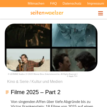
Mitmachen
FAQ
Datenschutz
Impressum
THEMEN
PODCASTS
ÜBER UNS
© LEONINE Studios | © 2025 Warner Bros. Entertainment Inc. All Rights Reserved. |
© Apple TV+
Kino & Serie / Kultur und Medien
Filme 2025 – Part 2
Von singenden Affen über tiefe Abgründe bis zu
Victor Frankenstein: 18 Filme von 2025 auf einen