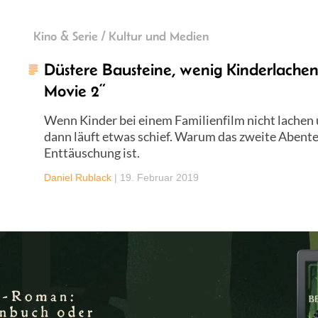
Kino & Serie / Kultur und Medien
Düstere Bausteine, wenig Kinderlache
Movie 2“
Wenn Kinder bei einem Familienfilm nicht lachen 
dann läuft etwas schief. Warum das zweite Abente
Enttäuschung ist.
Daniel Rublack
|
19. Februar 2019