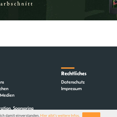
Rechtliches
ns
Datenschutz
chen
Impressum
 Medien
ation, Sponsoring
ich damit einverstanden.
Hier gibt's weitere Infos.