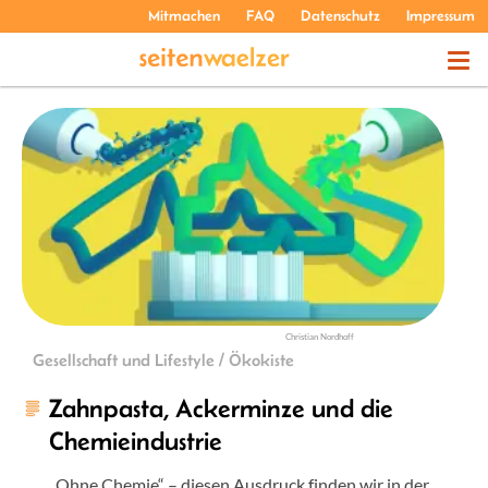
Mitmachen
FAQ
Datenschutz
Impressum
THEMEN
PODCASTS
ÜBER UNS
Christian Nordhoff
Gesellschaft und Lifestyle / Ökokiste
Zahnpasta, Ackerminze und die
Chemieindustrie
„Ohne Chemie“ – diesen Ausdruck finden wir in der