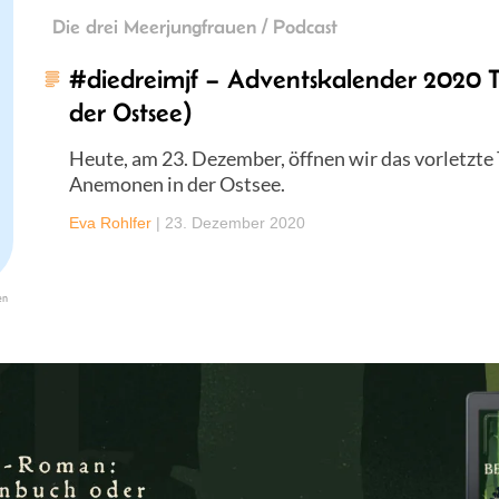
Die drei Meerjungfrauen / Podcast
#diedreimjf – Adventskalender 2020 
der Ostsee)
Heute, am 23. Dezember, öffnen wir das vorletzte
Anemonen in der Ostsee.
Eva Rohlfer
|
23. Dezember 2020
en