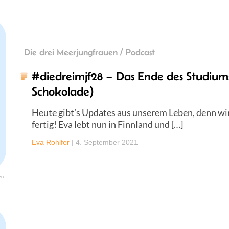
Die drei Meerjungfrauen / Podcast
#diedreimjf28 – Das Ende des Studium
Schokolade)
Heute gibt’s Updates aus unserem Leben, denn wi
fertig! Eva lebt nun in Finnland und […]
Eva Rohlfer
|
4. September 2021
en