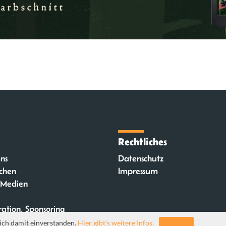
Rechtliches
ns
Datenschutz
chen
Impressum
 Medien
ation, Sponsoring
ich damit einverstanden.
Hier gibt's weitere Infos.