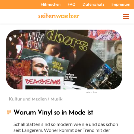
Mitmachen
FAQ
Datenschutz
Impressum
THEMEN
PODCASTS
ÜBER UNS
Joshua Sans
Kultur und Medien / Musik
Warum Vinyl so in Mode ist
Schallplatten sind so modern wie nie und das schon
seit Längerem. Woher kommt der Trend mit der