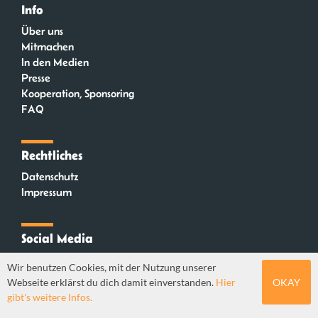
Info
Über uns
Mitmachen
In den Medien
Presse
Kooperation, Sponsoring
FAQ
Rechtliches
Datenschutz
Impressum
Social Media
Instagram
Wir benutzen Cookies, mit der Nutzung unserer
Mastodon
Webseite erklärst du dich damit einverstanden.
Hier
OKAY
YouTube
gibt's weitere Infos.
Webdesign: Sebastian Stüber & Robin Thier | Designkonzept: Tanja Steinmeyer |