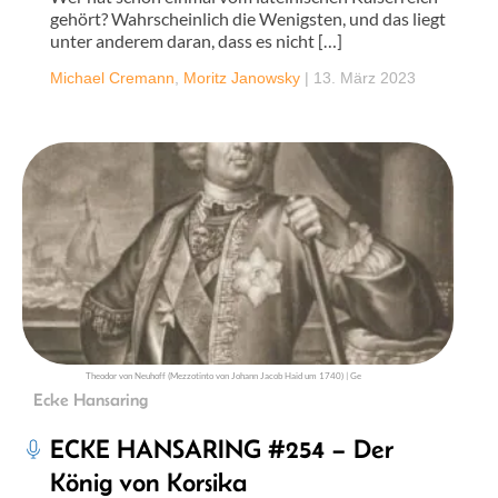
gehört? Wahrscheinlich die Wenigsten, und das liegt
unter anderem daran, dass es nicht […]
Michael Cremann
,
Moritz Janowsky
|
13. März 2023
Theodor von Neuhoff (Mezzotinto von Johann Jacob Haid um 1740) | Ge
Ecke Hansaring
ECKE HANSARING #254 – Der
König von Korsika