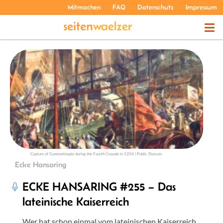
Mitmachen
FAQ
Datenschutz
Impressum
THEMEN
PODCASTS
ÜBER UNS
Capture of Constantinople during the Fourth Crusade in 1204 | Public Domain
Ecke Hansaring
ECKE HANSARING #255 – Das
lateinische Kaiserreich
Wer hat schon einmal vom lateinischen Kaiserreich