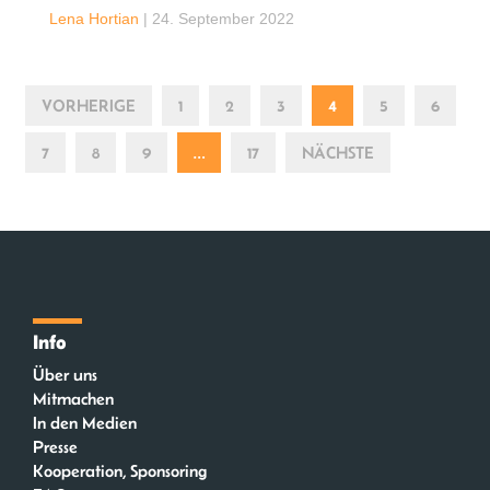
Lena Hortian
|
24. September 2022
VORHERIGE
1
2
3
4
5
6
7
8
9
…
17
NÄCHSTE
Info
Über uns
Mitmachen
In den Medien
Presse
Kooperation, Sponsoring