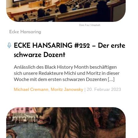
Dom Fou | Unsplash
Ecke Hansaring
ECKE HANSARING #252 – Der erste
schwarze Dozent
Anlässlich des Black History Month beschäftigen
sich unsere Redakteure Michi und Moritz in dieser
Woche mit dem ersten schwarzen Dozenten […]
Michael Cremann
,
Moritz Janowsky
|
20. Februar 2023