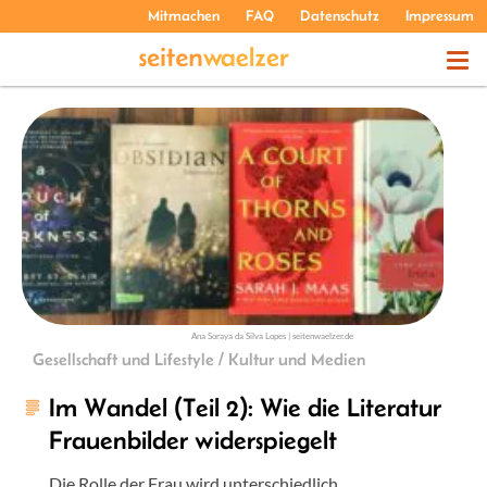
Mitmachen
FAQ
Datenschutz
Impressum
THEMEN
PODCASTS
ÜBER UNS
Ana Soraya da Silva Lopes | seitenwaelzer.de
Gesellschaft und Lifestyle / Kultur und Medien
Im Wandel (Teil 2): Wie die Literatur
Frauenbilder widerspiegelt
Die Rolle der Frau wird unterschiedlich