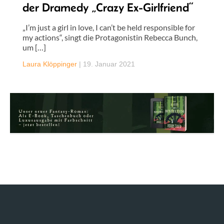
der Dramedy „Crazy Ex-Girlfriend“
„I’m just a girl in love, I can’t be held responsible for
my actions“, singt die Protagonistin Rebecca Bunch,
um […]
Laura Klöppinger
|
19. Januar 2021