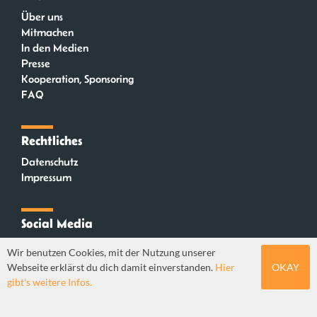
Über uns
Mitmachen
In den Medien
Presse
Kooperation, Sponsoring
FAQ
Rechtliches
Datenschutz
Impressum
Social Media
Instagram
Wir benutzen Cookies, mit der Nutzung unserer
Mastodon
Webseite erklärst du dich damit einverstanden.
Hier
OKAY
YouTube
gibt's weitere Infos.
Webdesign: Sebastian Stüber & Robin Thier | Designkonzept: Tanja Steinmeyer |
© seitenwaelzer seit 2018