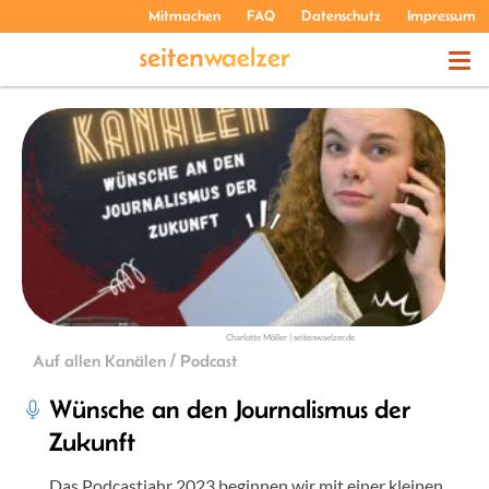
Mitmachen
FAQ
Datenschutz
Impressum
THEMEN
PODCASTS
ÜBER UNS
Charlotte Möller | seitenwaelzer.de
Auf allen Kanälen / Podcast
Wünsche an den Journalismus der
Zukunft
Das Podcastjahr 2023 beginnen wir mit einer kleinen