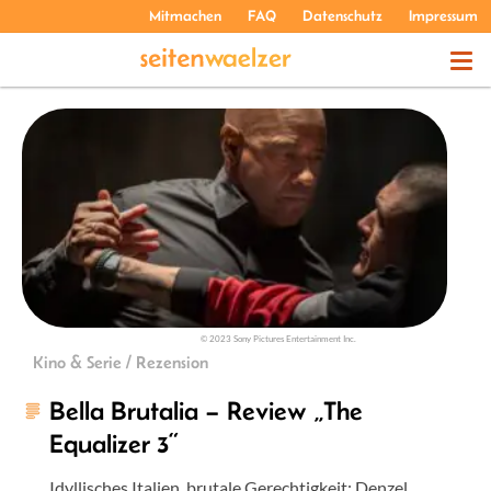
Mitmachen
FAQ
Datenschutz
Impressum
THEMEN
PODCASTS
ÜBER UNS
© 2023 Sony Pictures Entertainment Inc.
Kino & Serie / Rezension
Bella Brutalia – Review „The
Equalizer 3“
Idyllisches Italien, brutale Gerechtigkeit: Denzel