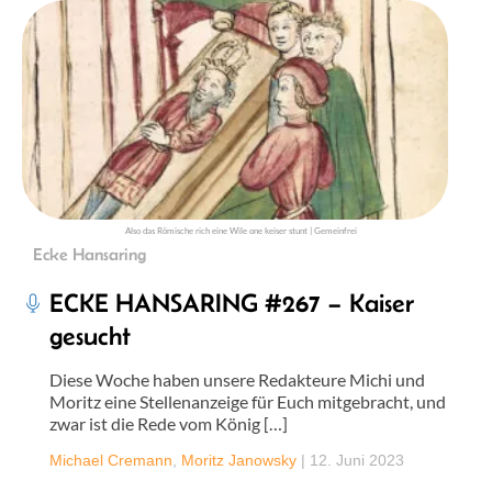
Also das Römische rich eine Wile one keiser stunt | Gemeinfrei
Ecke Hansaring
ECKE HANSARING #267 – Kaiser
gesucht
Diese Woche haben unsere Redakteure Michi und
Moritz eine Stellenanzeige für Euch mitgebracht, und
zwar ist die Rede vom König […]
Michael Cremann
,
Moritz Janowsky
|
12. Juni 2023