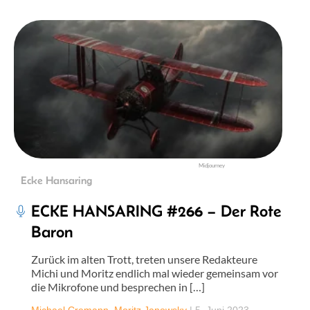
Midjourney
Ecke Hansaring
ECKE HANSARING #266 – Der Rote
Baron
Zurück im alten Trott, treten unsere Redakteure
Michi und Moritz endlich mal wieder gemeinsam vor
die Mikrofone und besprechen in […]
Michael Cremann
,
Moritz Janowsky
|
5. Juni 2023