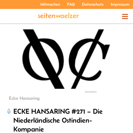
Mitmachen
FAQ
Datenschutz
Impressum
THEMEN
PODCASTS
ÜBER UNS
Gemeinfrei
Ecke Hansaring
ECKE HANSARING #271 – Die
Niederländische Ostindien-
Kompanie