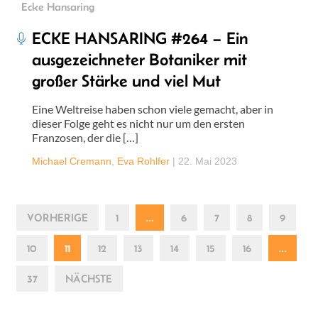
Ecke Hansaring
ECKE HANSARING #264 – Ein
ausgezeichneter Botaniker mit
großer Stärke und viel Mut
Eine Weltreise haben schon viele gemacht, aber in
dieser Folge geht es nicht nur um den ersten
Franzosen, der die […]
Michael Cremann
,
Eva Rohlfer
|
22. Mai 2023
VORHERIGE
1
…
6
7
8
9
10
11
12
13
14
15
16
…
37
NÄCHSTE