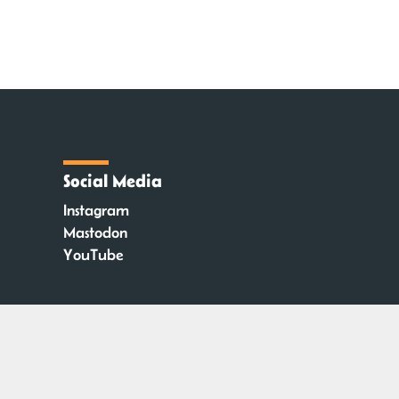
Social Media
Instagram
Mastodon
YouTube
n Stüber & Robin Thier | Designkonzept: Tanja Steinmeyer | © seitenwaelzer seit 2018