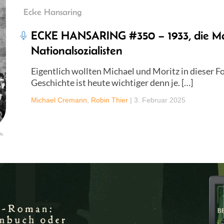
Ecke Hansaring
ECKE HANSARING #350 – 1933, die Ma
Nationalsozialisten
Eigentlich wollten Michael und Moritz in dieser Fo
Geschichte ist heute wichtiger denn je. […]
Michael Cremann
,
Robin Thier
|
3. Februar 2025
v,