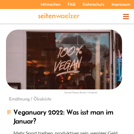
Mitmachen
FAQ
Datenschutz
Impressum
THEMEN
PODCASTS
ÜBER UNS
Samuel Regan-Asante | Unsplash
Ernährung / Ökokiste
Veganuary 2022: Was isst man im
Januar?
Mehr Sport treiben, produktiver sein, weniger Geld