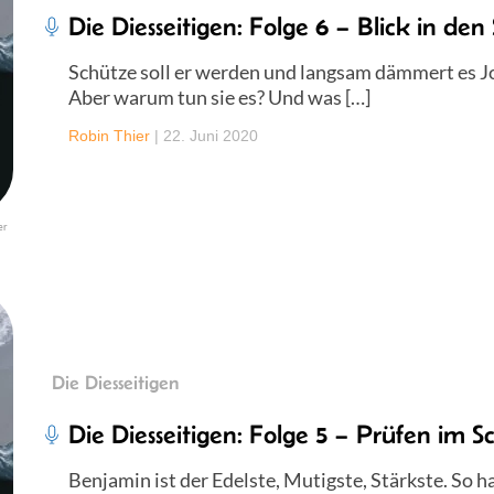
Die Diesseitigen: Folge 6 – Blick in den
Schütze soll er werden und langsam dämmert es Jo
Aber warum tun sie es? Und was […]
Robin Thier
|
22. Juni 2020
er
Die Diesseitigen
Die Diesseitigen: Folge 5 – Prüfen im 
Benjamin ist der Edelste, Mutigste, Stärkste. So h