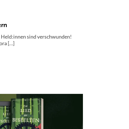
ern
e Held:innen sind verschwunden!
ora […]