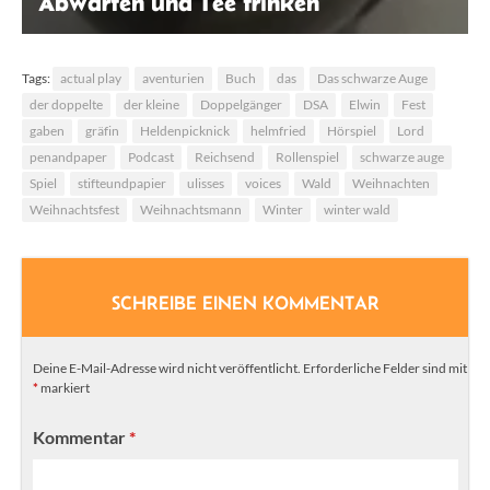
Abwarten und Tee trinken
Melina Ritterbach
Tags:
actual play
aventurien
Buch
das
Das schwarze Auge
der doppelte
der kleine
Doppelgänger
DSA
Elwin
Fest
gaben
gräfin
Heldenpicknick
helmfried
Hörspiel
Lord
penandpaper
Podcast
Reichsend
Rollenspiel
schwarze auge
Spiel
stifteundpapier
ulisses
voices
Wald
Weihnachten
Weihnachtsfest
Weihnachtsmann
Winter
winter wald
SCHREIBE EINEN KOMMENTAR
Deine E-Mail-Adresse wird nicht veröffentlicht.
Erforderliche Felder sind mit
*
markiert
Kommentar
*