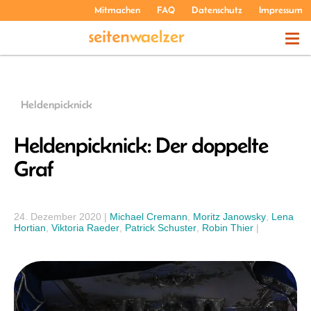
Mitmachen
FAQ
Datenschutz
Impressum
THEMEN
Heldenpicknick
PODCASTS
Heldenpicknick: Der doppelte
Graf
ÜBER UNS
24. Dezember 2020
|
Michael Cremann
,
Moritz Janowsky
,
Lena
Hortian
,
Viktoria Raeder
,
Patrick Schuster
,
Robin Thier
|