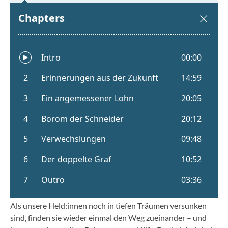
Als unsere Held:innen noch in tiefen Träumen versunken
sind, finden sie wieder einmal den Weg zueinander – und