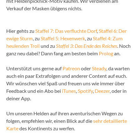
mit Heldenpicknick-Motiv kaufen. Wir verdienen am
Verkauf der Masken übigens nichts.
Hier gehts zu
Staffel 7: Das verfluchte Dorf
,
Staffel 6: Der
ewige Sturm
, zu
Staffel 5: Hexenwerk
, zu
Staffel 4: Zum
heulenden Troll
und zu
Staffel 3: Das Ende des Reiches
. Noch
ganz neu dabei? Dann fang am besten beim
Prolog
an.
Unterstützt uns gerne auf
Patreon
oder
Steady
, da warten
auch ein paar Extrafolgen und anderer Content auf euch.
Wir wünschen viel Spaß und freuen uns wie immer über
Feedback und ein Abo bei
iTunes
,
Spotify
,
Deezer
, oder in
deiner App.
Um unseren Helden auf ihren aventurischen Wegen zu
folgen, empfehlen wir, einen Blick auf die
sehr detaillierte
Karte
des Kontinents zu werfen.