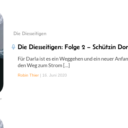
Die Diesseitigen
Die Diesseitigen: Folge 2 – Schützin Do
Für Darla ist es ein Weggehen und ein neuer Anfang
den Weg zum Strom […]
Robin Thier
|
16. Juni 2020
er