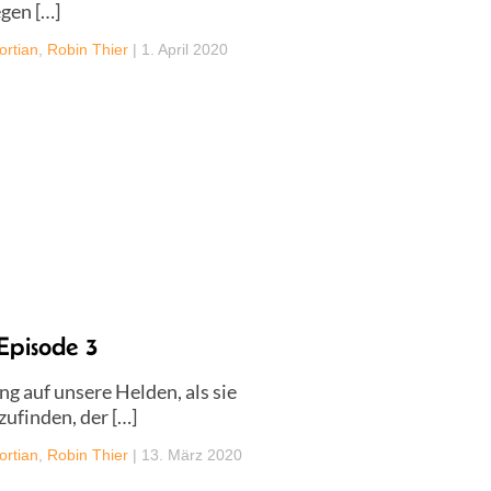
gen […]
ortian
,
Robin Thier
|
1. April 2020
Episode 3
g auf unsere Helden, als sie
ufinden, der […]
ortian
,
Robin Thier
|
13. März 2020