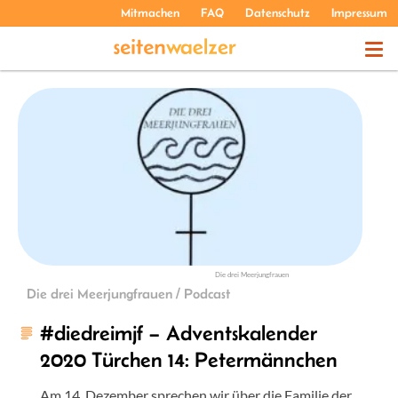
Mitmachen
FAQ
Datenschutz
Impressum
THEMEN
PODCASTS
ÜBER UNS
Die drei Meerjungfrauen
Die drei Meerjungfrauen / Podcast
#diedreimjf – Adventskalender
2020 Türchen 14: Petermännchen
Am 14. Dezember sprechen wir über die Familie der