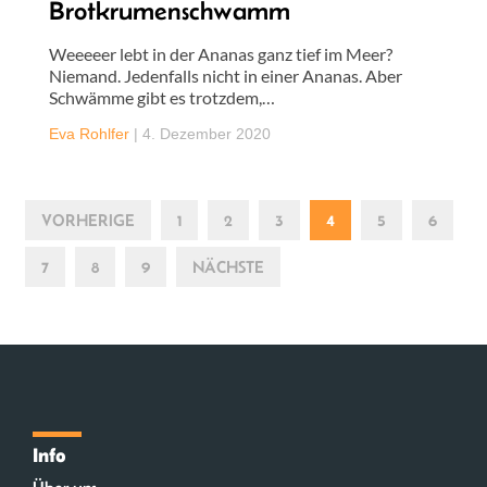
Brotkrumenschwamm
Weeeeer lebt in der Ananas ganz tief im Meer?
Niemand. Jedenfalls nicht in einer Ananas. Aber
Schwämme gibt es trotzdem,…
Eva Rohlfer
|
4. Dezember 2020
VORHERIGE
1
2
3
4
5
6
7
8
9
NÄCHSTE
Info