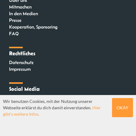
Über uns
Mitmachen
In den Medien
Presse
Kooperation, Sponsoring
FAQ
Rechtliches
Datenschutz
Impressum
Social Media
Instagram
Wir benutzen Cookies, mit der Nutzung unserer
Mastodon
Webseite erklärst du dich damit einverstanden.
Hier
OKAY
YouTube
gibt's weitere Infos.
Webdesign: Sebastian Stüber & Robin Thier | Designkonzept: Tanja Steinmeyer |
© seitenwaelzer seit 2018