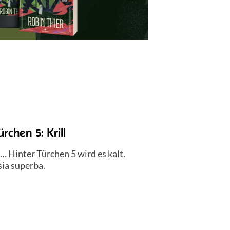
chen 5: Krill
r… Hinter Türchen 5 wird es kalt.
sia superba.