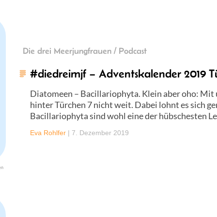
Die drei Meerjungfrauen / Podcast
#diedreimjf – Adventskalender 2019 Tü
Diatomeen – Bacillariophyta. Klein aber oho: M
hinter Türchen 7 nicht weit. Dabei lohnt es sich 
Bacillariophyta sind wohl eine der hübschesten 
Eva Rohlfer
|
7. Dezember 2019
en