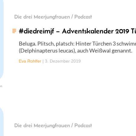
Die drei Meerjungfrauen / Podcast
#diedreimjf – Adventskalender 2019 T
Beluga. Plitsch, platsch: Hinter Türchen 3 schwim
(Delphinapterus leucas), auch Weißwal genannt.
Eva Rohlfer
|
3. Dezember 2019
en
Die drei Meerjungfrauen / Podcast