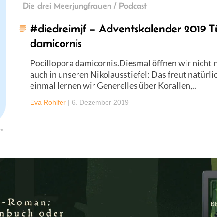
Die drei Meerjungfrauen / Podcast
#diedreimjf – Adventskalender 2019 Tü
damicornis
Pocillopora damicornis.Diesmal öffnen wir nicht 
auch in unseren Nikolausstiefel: Das freut natür
einmal lernen wir Generelles über Korallen,..
Eva Rohlfer
|
6. Dezember 2019
en