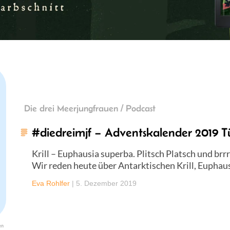
Die drei Meerjungfrauen / Podcast
#diedreimjf – Adventskalender 2019 Tür
Krill – Euphausia superba. Plitsch Platsch und brr
Wir reden heute über Antarktischen Krill, Euphau
Eva Rohlfer
|
5. Dezember 2019
en