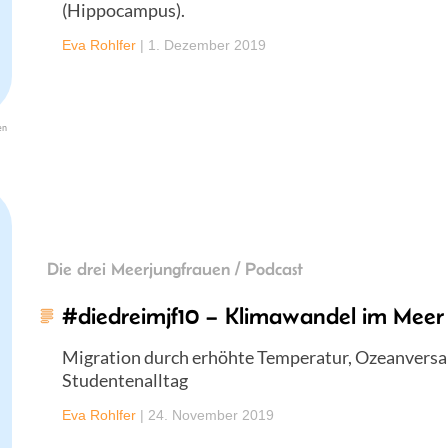
(Hippocampus).
Eva Rohlfer
|
1. Dezember 2019
en
Die drei Meerjungfrauen / Podcast
#diedreimjf10 – Klimawandel im Meer
Migration durch erhöhte Temperatur, Ozeanversa
Studentenalltag
Eva Rohlfer
|
24. November 2019