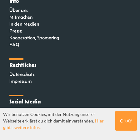
Info
Über uns
Mitmachen
In den Medien
Presse
Kooperation, Sponsoring
FAQ
Rechtliches
Datenschutz
Impressum
Social Media
Instagram
Wir benutzen Cookies, mit der Nutzung unserer
Mastodon
Webseite erklärst du dich damit einverstanden.
Hier
OKAY
YouTube
gibt's weitere Infos.
Webdesign: Sebastian Stüber & Robin Thier | Designkonzept: Tanja Steinmeyer |
© seitenwaelzer seit 2018