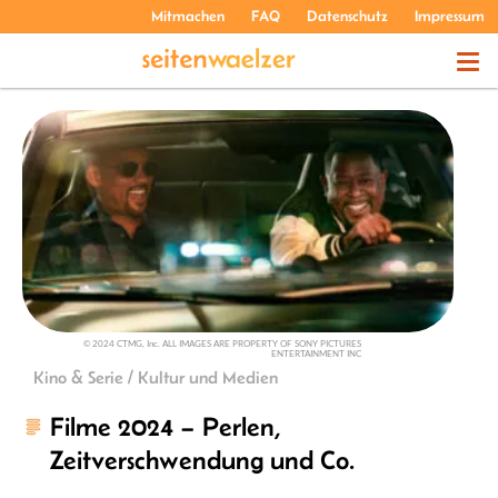
Mitmachen
FAQ
Datenschutz
Impressum
THEMEN
PODCASTS
ÜBER UNS
© 2024 CTMG, Inc. ALL IMAGES ARE PROPERTY OF SONY PICTURES
ENTERTAINMENT INC
Kino & Serie / Kultur und Medien
Filme 2024 – Perlen,
Zeitverschwendung und Co.