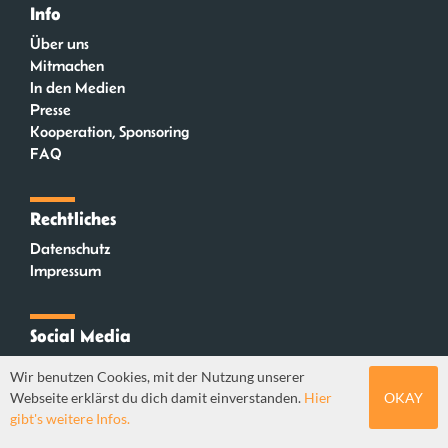
Info
Über uns
Mitmachen
In den Medien
Presse
Kooperation, Sponsoring
FAQ
Rechtliches
Datenschutz
Impressum
Social Media
Instagram
Wir benutzen Cookies, mit der Nutzung unserer
Mastodon
Webseite erklärst du dich damit einverstanden.
Hier
OKAY
YouTube
gibt's weitere Infos.
Webdesign: Sebastian Stüber & Robin Thier | Designkonzept: Tanja Steinmeyer |