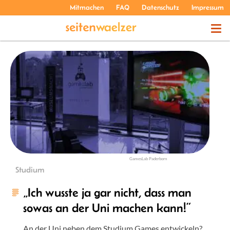
Mitmachen
FAQ
Datenschutz
Impressum
THEMEN
PODCASTS
ÜBER UNS
GamesLab Paderborn
Studium
„Ich wusste ja gar nicht, dass man
sowas an der Uni machen kann!“
An der Uni neben dem Studium Games entwickeln?