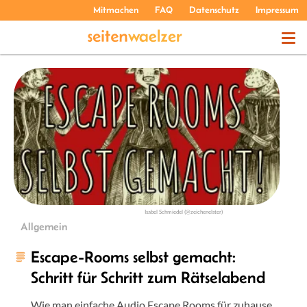
Mitmachen
FAQ
Datenschutz
Impressum
THEMEN
PODCASTS
ÜBER UNS
Isabel Schmiedel (@zeichenelster)
Allgemein
Escape-Rooms selbst gemacht:
Schritt für Schritt zum Rätselabend
Wie man einfache Audio Escape Rooms für zuhause