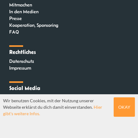
Mitmachen
In den Medien
Presse
Kooperation, Sponsoring
FAQ
Rechtliches
Datenschutz
Impressum
Social Media
Instagram
Wir benutzen Cookies, mit der Nutzung unserer
Mastodon
Webseite erklärst du dich damit einverstanden.
Hier
OKAY
YouTube
gibt's weitere Infos.
Webdesign: Sebastian Stüber & Robin Thier | Designkonzept: Tanja Steinmeyer |
© seitenwaelzer seit 2018