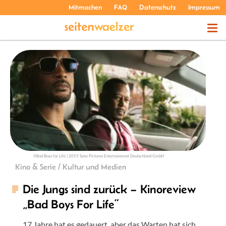
Mitmachen
FAQ
Datenschutz
Impressum
THEMEN
PODCASTS
ÜBER UNS
©Bad Boys for Life | 2019 Sony Pictures Entertainment Deutschland GmbH
Kino & Serie / Kultur und Medien
Die Jungs sind zurück – Kinoreview
„Bad Boys For Life“
17 Jahre hat es gedauert, aber das Warten hat sich