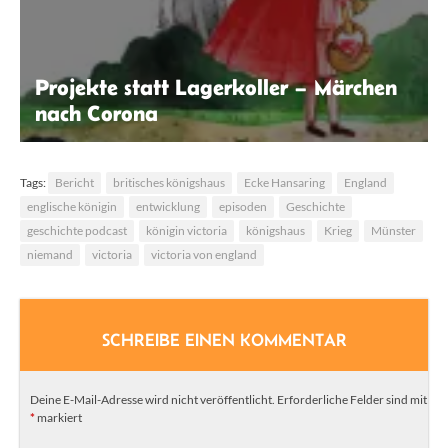
Projekte statt Lagerkoller – Märchen
nach Corona
Jan Bühlbecker & Isabel Schmiedel
Tags:
Bericht
britisches königshaus
Ecke Hansaring
England
englische königin
entwicklung
episoden
Geschichte
geschichte podcast
königin victoria
königshaus
Krieg
Münster
niemand
victoria
victoria von england
SCHREIBE EINEN KOMMENTAR
Deine E-Mail-Adresse wird nicht veröffentlicht.
Erforderliche Felder sind mit
*
markiert