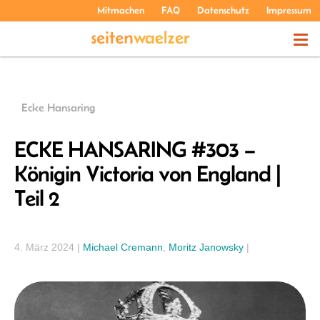
Mitmachen
FAQ
Datenschutz
Impressum
THEMEN
Ecke Hansaring
PODCASTS
ECKE HANSARING #303 –
Königin Victoria von England |
ÜBER UNS
Teil 2
4. März 2024
|
Michael Cremann
,
Moritz Janowsky
|