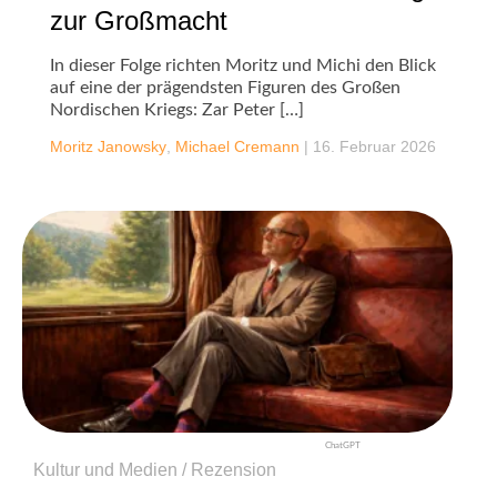
zur Großmacht
In dieser Folge richten Moritz und Michi den Blick
auf eine der prägendsten Figuren des Großen
Nordischen Kriegs: Zar Peter […]
Moritz Janowsky
,
Michael Cremann
|
16. Februar 2026
ChatGPT
Kultur und Medien / Rezension