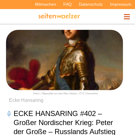
Mitmachen
FAQ
Datenschutz
Impressum
THEMEN
PODCASTS
ÜBER UNS
Peter I., Ölgemälde von Jean-Marc Nattier, 1717 | Gemeinfrei
Ecke Hansaring
ECKE HANSARING #402 –
Großer Nordischer Krieg: Peter
der Große – Russlands Aufstieg