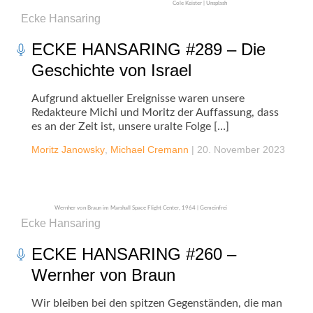
Cole Keister | Unsplash
Ecke Hansaring
ECKE HANSARING #289 – Die
Geschichte von Israel
Aufgrund aktueller Ereignisse waren unsere
Redakteure Michi und Moritz der Auffassung, dass
es an der Zeit ist, unsere uralte Folge […]
Moritz Janowsky
,
Michael Cremann
|
20. November 2023
Wernher von Braun im Marshall Space Flight Center, 1964 | Gemeinfrei
Ecke Hansaring
ECKE HANSARING #260 –
Wernher von Braun
Wir bleiben bei den spitzen Gegenständen, die man