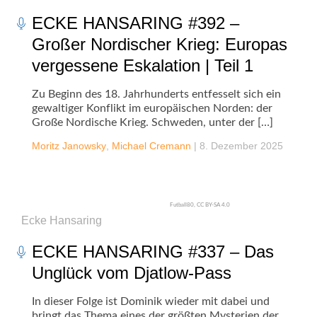
ECKE HANSARING #392 –
Großer Nordischer Krieg: Europas
vergessene Eskalation | Teil 1
Zu Beginn des 18. Jahrhunderts entfesselt sich ein
gewaltiger Konflikt im europäischen Norden: der
Große Nordische Krieg. Schweden, unter der […]
Moritz Janowsky
,
Michael Cremann
|
8. Dezember 2025
Futball80, CC BY-SA 4.0
Ecke Hansaring
ECKE HANSARING #337 – Das
Unglück vom Djatlow-Pass
In dieser Folge ist Dominik wieder mit dabei und
bringt das Thema eines der größten Mysterien der