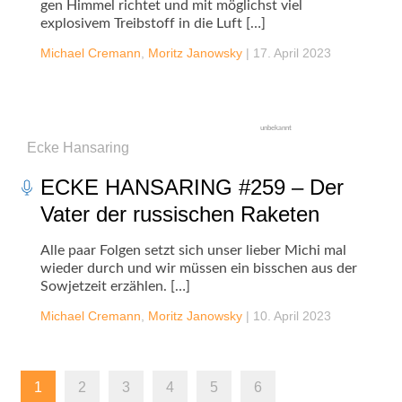
gen Himmel richtet und mit möglichst viel
explosivem Treibstoff in die Luft […]
Michael Cremann
,
Moritz Janowsky
|
17. April 2023
unbekannt
Ecke Hansaring
ECKE HANSARING #259 – Der
Vater der russischen Raketen
Alle paar Folgen setzt sich unser lieber Michi mal
wieder durch und wir müssen ein bisschen aus der
Sowjetzeit erzählen. […]
Michael Cremann
,
Moritz Janowsky
|
10. April 2023
1
2
3
4
5
6