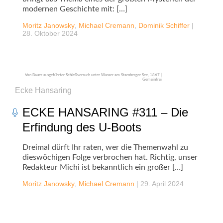
modernen Geschichte mit: […]
Moritz Janowsky
,
Michael Cremann
,
Dominik Schiffer
|
28. Oktober 2024
Von Bauer ausgeführter Schießversuch unter Wasser am Starnberger See, 1867 |
Gemeinfrei
Ecke Hansaring
ECKE HANSARING #311 – Die
Erfindung des U-Boots
Dreimal dürft Ihr raten, wer die Themenwahl zu
dieswöchigen Folge verbrochen hat. Richtig, unser
Redakteur Michi ist bekanntlich ein großer […]
Moritz Janowsky
,
Michael Cremann
|
29. April 2024