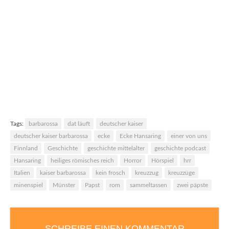
Kinokritik: Mad Max – Fury Road
Tags:
barbarossa
dat läuft
deutscher kaiser
deutscher kaiser barbarossa
ecke
Ecke Hansaring
einer von uns
Finnland
Geschichte
geschichte mittelalter
geschichte podcast
Hansaring
heiliges römisches reich
Horror
Hörspiel
hrr
Italien
kaiser barbarossa
kein frosch
kreuzzug
kreuzzüge
minenspiel
Münster
Papst
rom
sammeltassen
zwei päpste
SCHREIBE EINEN KOMMENTAR