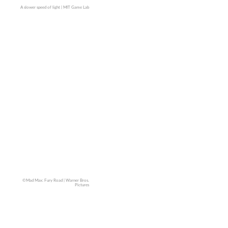
A slower speed of light | MIT Game Lab
Physikexperiment in Spielform
©Mad Max: Fury Road | Warner Bros.
Pictures