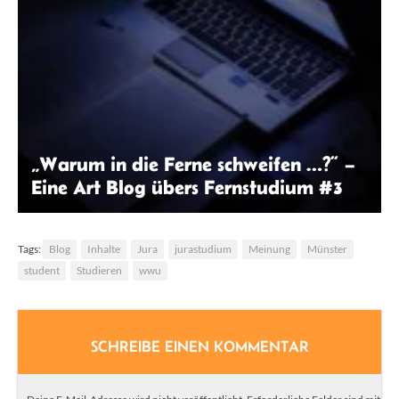
„Warum in die Ferne schweifen …?“ –
Eine Art Blog übers Fernstudium #3
Gery Wibowo | Unsplash
Tags:
Blog
Inhalte
Jura
jurastudium
Meinung
Münster
student
Studieren
wwu
SCHREIBE EINEN KOMMENTAR