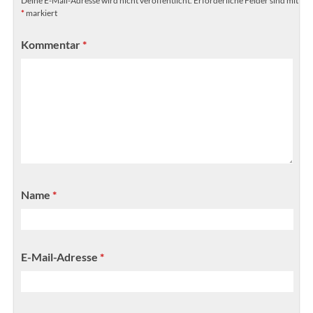
Deine E-Mail-Adresse wird nicht veröffentlicht.
Erforderliche Felder sind mit
*
markiert
Kommentar
*
Name
*
E-Mail-Adresse
*