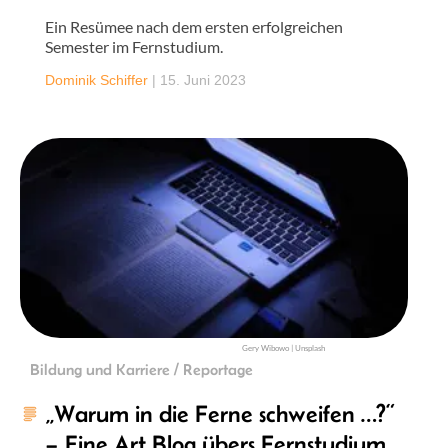
Ein Resümee nach dem ersten erfolgreichen
Semester im Fernstudium.
Dominik Schiffer
|
15. Juni 2023
Gery Wibowo | Unsplash
Bildung und Karriere / Reportage
„Warum in die Ferne schweifen …?“
– Eine Art Blog übers Fernstudium