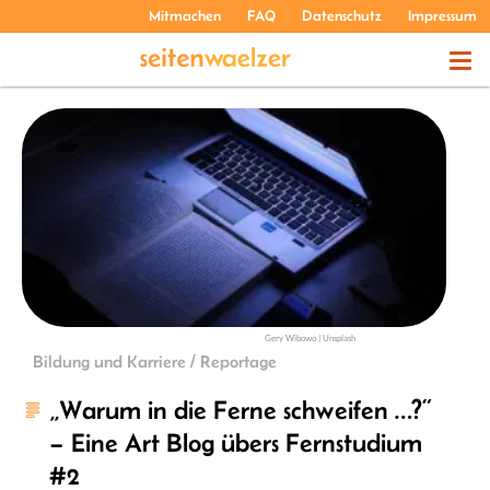
Mitmachen
FAQ
Datenschutz
Impressum
THEMEN
PODCASTS
ÜBER UNS
Gery Wibowo | Unsplash
Bildung und Karriere / Reportage
„Warum in die Ferne schweifen …?“
– Eine Art Blog übers Fernstudium
#2