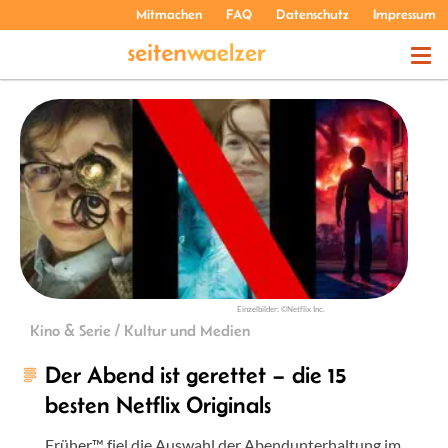
Mitmachen
FAQ
Datenschutz
Impressum
THEMEN
PODCASTS
ÜBER UNS
Einzelbilder: ©Netflix Inc.
Kino & Serie / Kultur und Medien
Der Abend ist gerettet – die 15
besten Netflix Originals
Früher™ fiel die Auswahl der Abendunterhaltung im