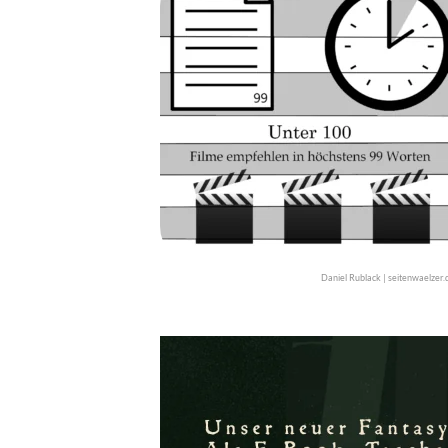
Daniel Rublack | seitenwaelzer.