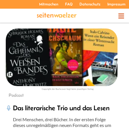
Mitmachen
FAQ
Datenschutz
Impressum
THEMEN
PODCASTS
ÜBER UNS
Copyright der Buchcover liegt beim jeweiligen Verlag
Podcast
Das literarische Trio und das Lesen
Drei Menschen, drei Bücher. In der ersten Folge
dieses unregelmäßigen neuen Formats geht es um