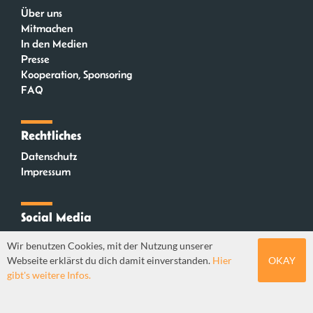
Über uns
Mitmachen
In den Medien
Presse
Kooperation, Sponsoring
FAQ
Rechtliches
Datenschutz
Impressum
Social Media
Instagram
Wir benutzen Cookies, mit der Nutzung unserer
Mastodon
Webseite erklärst du dich damit einverstanden.
Hier
OKAY
YouTube
gibt's weitere Infos.
Webdesign: Sebastian Stüber & Robin Thier | Designkonzept: Tanja Steinmeyer |
© seitenwaelzer seit 2018