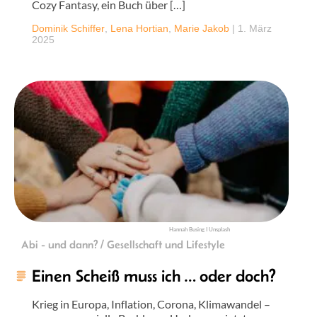
Cozy Fantasy, ein Buch über […]
Dominik Schiffer
,
Lena Hortian
,
Marie Jakob
|
1. März
2025
Hannah Busing I Unsplash
Abi - und dann? / Gesellschaft und Lifestyle
Einen Scheiß muss ich … oder doch?
Krieg in Europa, Inflation, Corona, Klimawandel –