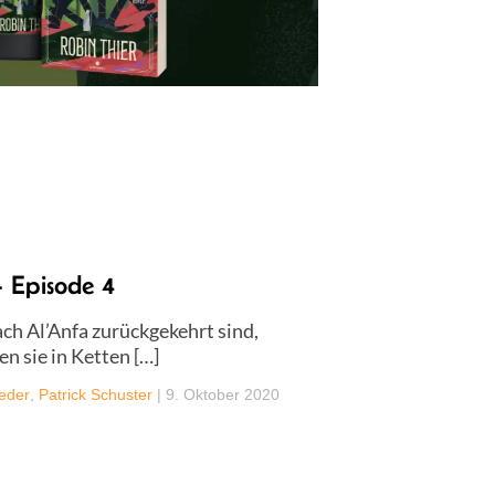
 Episode 4
ch Al’Anfa zurückgekehrt sind,
n sie in Ketten […]
aeder
,
Patrick Schuster
|
9. Oktober 2020