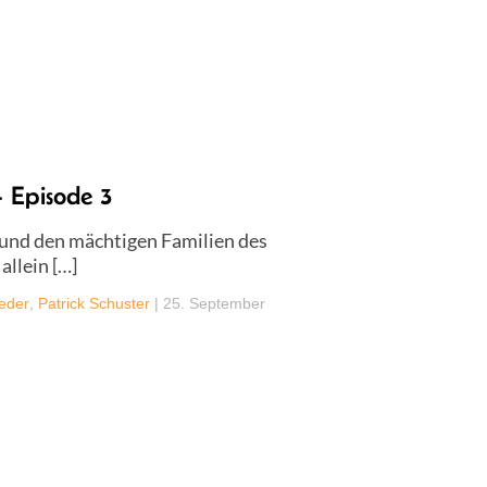
 Episode 3
e und den mächtigen Familien des
allein […]
aeder
,
Patrick Schuster
|
25. September