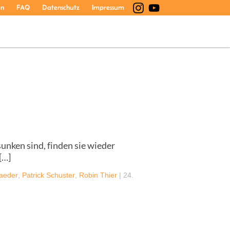
en
FAQ
Datenschutz
Impressum
unken sind, finden sie wieder
[…]
Raeder
,
Patrick Schuster
,
Robin Thier
|
24.