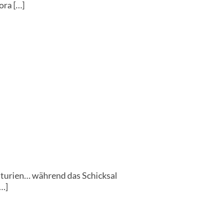
ora […]
nturien… während das Schicksal
[…]