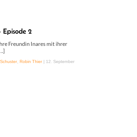
 Episode 2
re Freundin Inares mit ihrer
…]
 Schuster
,
Robin Thier
|
12. September