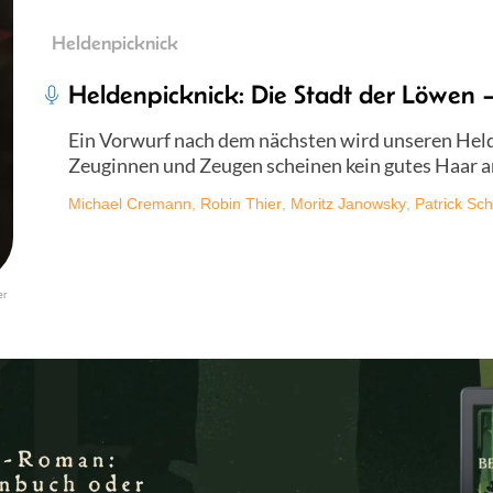
Heldenpicknick
Heldenpicknick: Die Stadt der Löwen –
Ein Vorwurf nach dem nächsten wird unseren Held
Zeuginnen und Zeugen scheinen kein gutes Haar a
Michael Cremann
,
Robin Thier
,
Moritz Janowsky
,
Patrick Sch
er