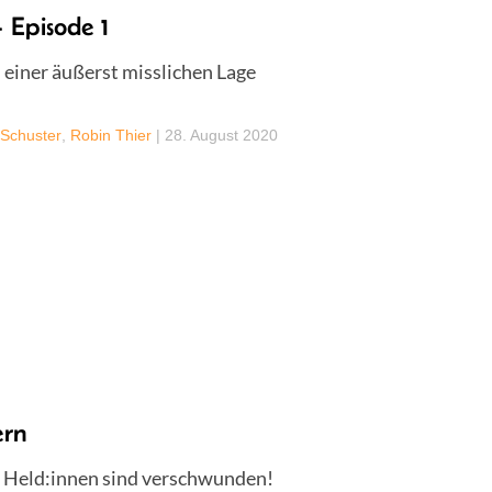
 Episode 1
 einer äußerst misslichen Lage
 Schuster
,
Robin Thier
|
28. August 2020
ern
e Held:innen sind verschwunden!