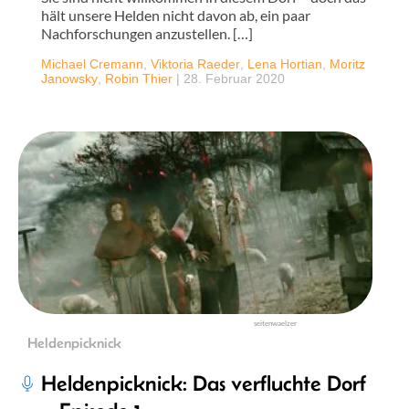
hält unsere Helden nicht davon ab, ein paar
Nachforschungen anzustellen. […]
Michael Cremann
,
Viktoria Raeder
,
Lena Hortian
,
Moritz
Janowsky
,
Robin Thier
|
28. Februar 2020
seitenwaelzer
Heldenpicknick
Heldenpicknick: Das verfluchte Dorf