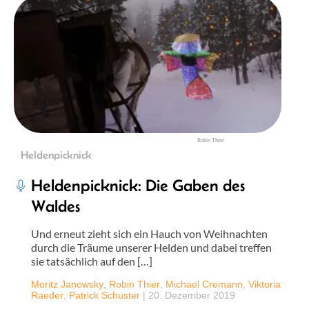
Robin Thier
Heldenpicknick
Heldenpicknick: Die Gaben des
Waldes
Und erneut zieht sich ein Hauch von Weihnachten
durch die Träume unserer Helden und dabei treffen
sie tatsächlich auf den […]
Moritz Janowsky
,
Robin Thier
,
Michael Cremann
,
Viktoria
Raeder
,
Patrick Schuster
|
20. Dezember 2019