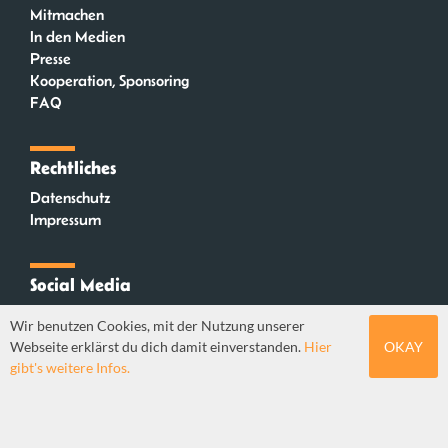
Mitmachen
In den Medien
Presse
Kooperation, Sponsoring
FAQ
Rechtliches
Datenschutz
Impressum
Social Media
Instagram
Wir benutzen Cookies, mit der Nutzung unserer
Mastodon
Webseite erklärst du dich damit einverstanden.
Hier
OKAY
YouTube
gibt's weitere Infos.
Webdesign: Sebastian Stüber & Robin Thier | Designkonzept: Tanja Steinmeyer |
© seitenwaelzer seit 2018