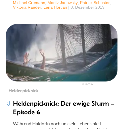
Michael Cremann
,
Moritz Janowsky
,
Patrick Schuster
,
Viktoria Raeder
,
Lena Hortian
|
8. Dezember 2019
Robin Thier
Heldenpicknick
Heldenpicknick: Der ewige Sturm –
Episode 6
Während Haldorin noch um sein Leben spielt,