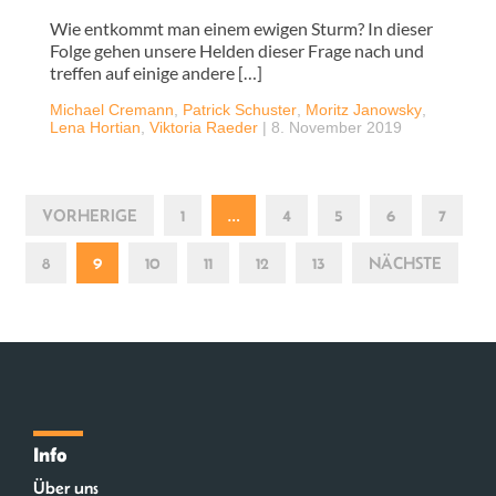
Wie entkommt man einem ewigen Sturm? In dieser
Folge gehen unsere Helden dieser Frage nach und
treffen auf einige andere […]
Michael Cremann
,
Patrick Schuster
,
Moritz Janowsky
,
Lena Hortian
,
Viktoria Raeder
|
8. November 2019
VORHERIGE
1
…
4
5
6
7
8
9
10
11
12
13
NÄCHSTE
Info
Über uns