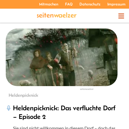
Mitmachen
FAQ
Datenschutz
Impressum
THEMEN
PODCASTS
ÜBER UNS
seitenwaelzer
Heldenpicknick
Heldenpicknick: Das verfluchte Dorf
– Episode 2
Sie sind nicht willkommen in diesem Dorf – doch das