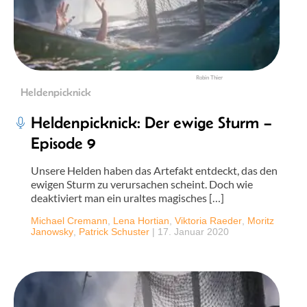
Robin Thier
Heldenpicknick
Heldenpicknick: Der ewige Sturm –
Episode 9
Unsere Helden haben das Artefakt entdeckt, das den
ewigen Sturm zu verursachen scheint. Doch wie
deaktiviert man ein uraltes magisches […]
Michael Cremann
,
Lena Hortian
,
Viktoria Raeder
,
Moritz
Janowsky
,
Patrick Schuster
|
17. Januar 2020