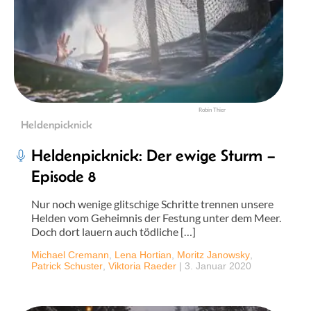
Robin Thier
Heldenpicknick
Heldenpicknick: Der ewige Sturm –
Episode 8
Nur noch wenige glitschige Schritte trennen unsere
Helden vom Geheimnis der Festung unter dem Meer.
Doch dort lauern auch tödliche […]
Michael Cremann
,
Lena Hortian
,
Moritz Janowsky
,
Patrick Schuster
,
Viktoria Raeder
|
3. Januar 2020