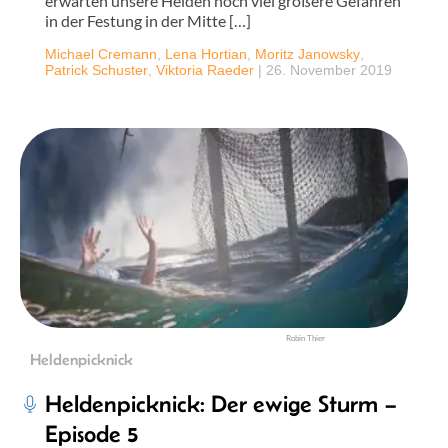
erwarten unsere Helden noch viel größere Gefahren
in der Festung in der Mitte […]
Michael Cremann
,
Lena Hortian
,
Moritz Janowsky
,
Patrick Schuster
,
Viktoria Raeder
|
26. November 2019
Robin Thier
Heldenpicknick
Heldenpicknick: Der ewige Sturm –
Episode 5