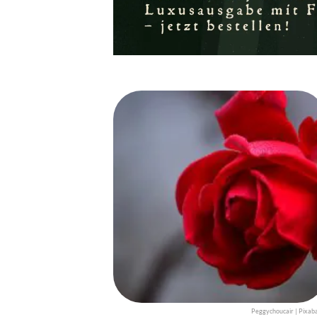
Peggychoucair | Pixab