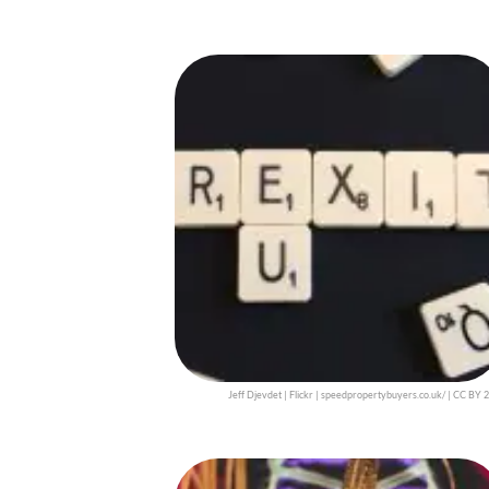
Jeff Djevdet | Flickr | speedpropertybuyers.co.uk/ | CC BY 2