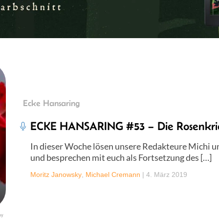
Ecke Hansaring
ECKE HANSARING #53 – Die Rosenkri
In dieser Woche lösen unsere Redakteure Michi un
und besprechen mit euch als Fortsetzung des […]
Moritz Janowsky
,
Michael Cremann
|
4. März 2019
ay