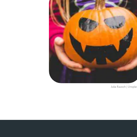
Julia Raasch | Unspla