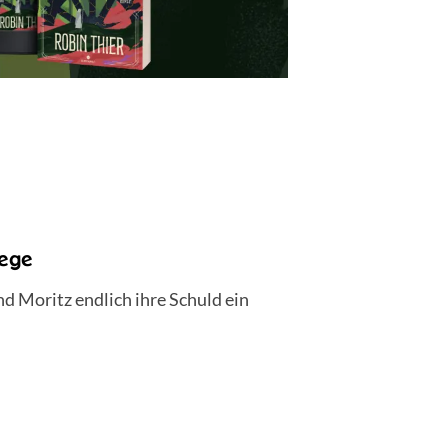
ege
d Moritz endlich ihre Schuld ein