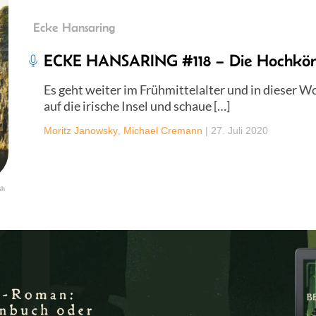
Ecke Hansaring
ECKE HANSARING #118 – Die Hochköni
Es geht weiter im Frühmittelalter und in dieser 
auf die irische Insel und schaue […]
Moritz Janowsky
,
Michael Cremann
|
27. Juli 2020
sh