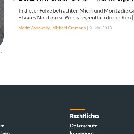
In dieser Folge betrachten Michi und Moritz die G
Staates Nordkorea. Wer ist eigentlich dieser Kim 
Moritz Janowsky
,
Michael Cremann
|
2. Mai 2018
ay
Rechtliches
ns
Datenschutz
chen
Impressum