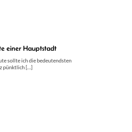
te einer Hauptstadt
te sollte ich die bedeutendsten
 pünktlich […]