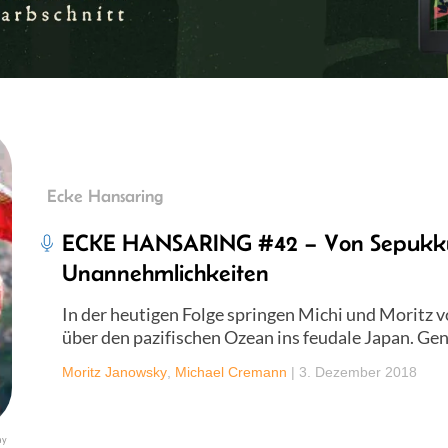
Ecke Hansaring
ECKE HANSARING #42 – Von Sepukk
Unannehmlichkeiten
In der heutigen Folge springen Michi und Moritz
über den pazifischen Ozean ins feudale Japan. Gen
Moritz Janowsky
,
Michael Cremann
|
3. Dezember 2018
ay