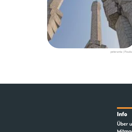
peteranta | Pixab
Info
Über u
Mitma