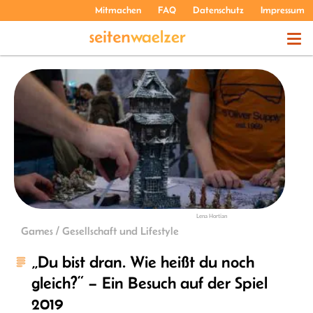
Mitmachen
FAQ
Datenschutz
Impressum
THEMEN
PODCASTS
ÜBER UNS
Lena Hortian
Games / Gesellschaft und Lifestyle
„Du bist dran. Wie heißt du noch
gleich?“ – Ein Besuch auf der Spiel
2019