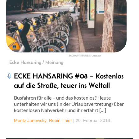
ZACHARY STAINES | Unsplash
Ecke Hansaring / Meinung
ECKE HANSARING #08 – Kostenlos
auf die Straße, teuer ins Weltall
Busfahren für alle – und das kostenlos? Heute
unterhalten wir uns (in der Urlaubsvertretung) über
kostenlosen Nahverkehr und ihr erfahrt […]
Moritz Janowsky
,
Robin Thier
|
20. Februar 2018