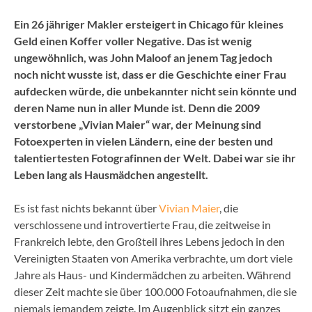
Ein 26 jähriger Makler ersteigert in Chicago für kleines
Geld einen Koffer voller Negative. Das ist wenig
ungewöhnlich, was John Maloof an jenem Tag jedoch
noch nicht wusste ist, dass er die Geschichte einer Frau
aufdecken würde, die unbekannter nicht sein könnte und
deren Name nun in aller Munde ist. Denn die 2009
verstorbene „Vivian Maier“ war, der Meinung sind
Fotoexperten in vielen Ländern, eine der besten und
talentiertesten Fotografinnen der Welt. Dabei war sie ihr
Leben lang als Hausmädchen angestellt.
Es ist fast nichts bekannt über
Vivian Maier
, die
verschlossene und introvertierte Frau, die zeitweise in
Frankreich lebte, den Großteil ihres Lebens jedoch in den
Vereinigten Staaten von Amerika verbrachte, um dort viele
Jahre als Haus- und Kindermädchen zu arbeiten. Während
dieser Zeit machte sie über 100.000 Fotoaufnahmen, die sie
niemals jemandem zeigte. Im Augenblick sitzt ein ganzes