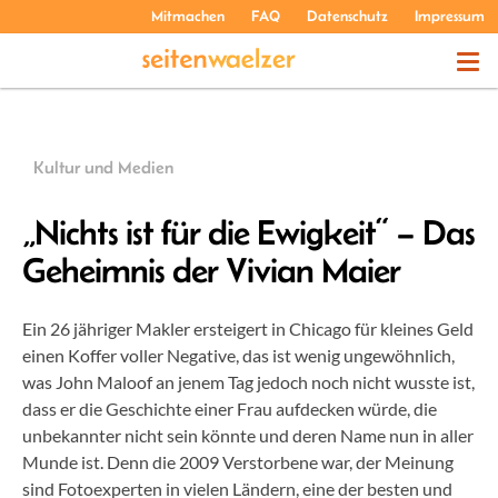
Mitmachen
FAQ
Datenschutz
Impressum
THEMEN
Kultur und Medien
PODCASTS
„Nichts ist für die Ewigkeit“ – Das
Geheimnis der Vivian Maier
ÜBER UNS
Ein 26 jähriger Makler ersteigert in Chicago für kleines Geld
einen Koffer voller Negative, das ist wenig ungewöhnlich,
was John Maloof an jenem Tag jedoch noch nicht wusste ist,
dass er die Geschichte einer Frau aufdecken würde, die
unbekannter nicht sein könnte und deren Name nun in aller
Munde ist. Denn die 2009 Verstorbene war, der Meinung
sind Fotoexperten in vielen Ländern, eine der besten und