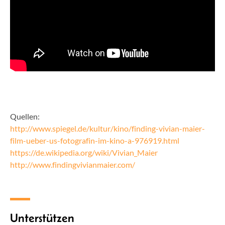
Quellen:
http://www.spiegel.de/kultur/kino/finding-vivian-maier-
film-ueber-us-fotografin-im-kino-a-976919.html
https://de.wikipedia.org/wiki/Vivian_Maier
http://www.findingvivianmaier.com/
Unterstützen