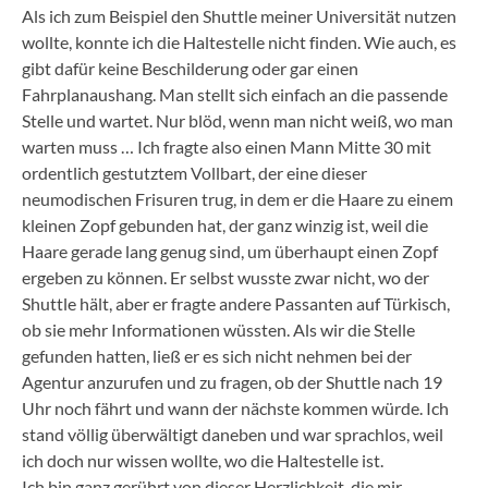
Als ich zum Beispiel den Shuttle meiner Universität nutzen
wollte, konnte ich die Haltestelle nicht finden. Wie auch, es
gibt dafür keine Beschilderung oder gar einen
Fahrplanaushang. Man stellt sich einfach an die passende
Stelle und wartet. Nur blöd, wenn man nicht weiß, wo man
warten muss … Ich fragte also einen Mann Mitte 30 mit
ordentlich gestutztem Vollbart, der eine dieser
neumodischen Frisuren trug, in dem er die Haare zu einem
kleinen Zopf gebunden hat, der ganz winzig ist, weil die
Haare gerade lang genug sind, um überhaupt einen Zopf
ergeben zu können. Er selbst wusste zwar nicht, wo der
Shuttle hält, aber er fragte andere Passanten auf Türkisch,
ob sie mehr Informationen wüssten. Als wir die Stelle
gefunden hatten, ließ er es sich nicht nehmen bei der
Agentur anzurufen und zu fragen, ob der Shuttle nach 19
Uhr noch fährt und wann der nächste kommen würde. Ich
stand völlig überwältigt daneben und war sprachlos, weil
ich doch nur wissen wollte, wo die Haltestelle ist.
Ich bin ganz gerührt von dieser Herzlichkeit, die mir