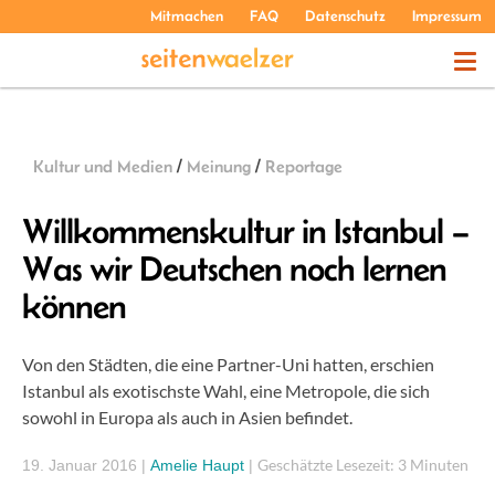
Mitmachen
FAQ
Datenschutz
Impressum
THEMEN
Kultur und Medien
/
Meinung
/
Reportage
PODCASTS
Willkommenskultur in Istanbul –
Was wir Deutschen noch lernen
ÜBER UNS
können
Von den Städten, die eine Partner-Uni hatten, erschien
Istanbul als exotischste Wahl, eine Metropole, die sich
sowohl in Europa als auch in Asien befindet.
Geschätzte Lesezeit: 3 Minuten
19. Januar 2016
|
Amelie Haupt
|