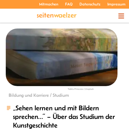
Mitmachen
FAQ
Datenschutz
Impressum
THEMEN
PODCASTS
ÜBER UNS
Tabita Princesia | Unsplash
Bildung und Karriere / Studium
„Sehen lernen und mit Bildern
sprechen…“ – Über das Studium der
Kunstgeschichte