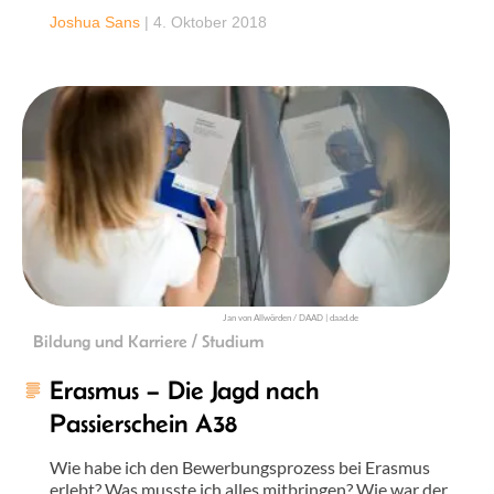
Joshua Sans
|
4. Oktober 2018
Jan von Allwörden / DAAD | daad.de
Bildung und Karriere / Studium
Erasmus – Die Jagd nach
Passierschein A38
Wie habe ich den Bewerbungsprozess bei Erasmus
erlebt? Was musste ich alles mitbringen? Wie war der