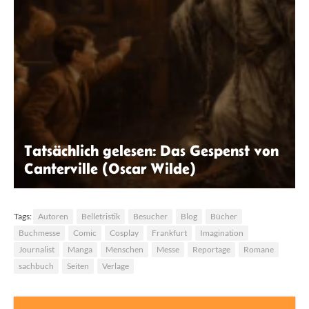
Tatsächlich gelesen: Das Gespenst von
Canterville (Oscar Wilde)
ChatGPT
Tags:
Autoren
Belletristik
Besucher
Blog
Bücher
Buchmesse
Comic
Cosplay
Frankfurt
Imagination
Journalist
Manga
Menschen
Messe
Reportage
Romane
sachbuch
Seiten
Verlage