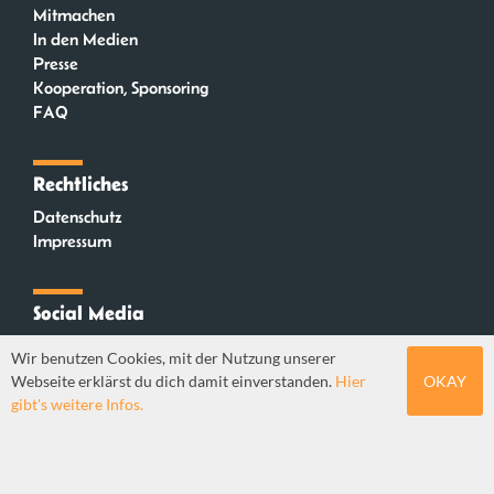
Mitmachen
In den Medien
Presse
Kooperation, Sponsoring
FAQ
Rechtliches
Datenschutz
Impressum
Social Media
Instagram
Wir benutzen Cookies, mit der Nutzung unserer
Mastodon
Webseite erklärst du dich damit einverstanden.
Hier
OKAY
YouTube
gibt's weitere Infos.
Webdesign: Sebastian Stüber & Robin Thier | Designkonzept: Tanja Steinmeyer |
© seitenwaelzer seit 2018