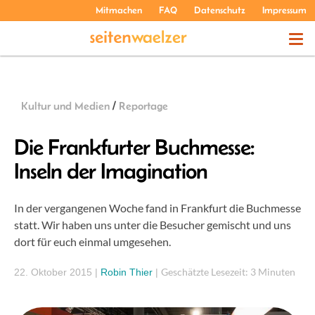
Mitmachen
FAQ
Datenschutz
Impressum
THEMEN
Kultur und Medien
/
Reportage
PODCASTS
Die Frankfurter Buchmesse:
Inseln der Imagination
ÜBER UNS
In der vergangenen Woche fand in Frankfurt die Buchmesse
statt. Wir haben uns unter die Besucher gemischt und uns
dort für euch einmal umgesehen.
Geschätzte Lesezeit: 3 Minuten
22. Oktober 2015
|
Robin Thier
|