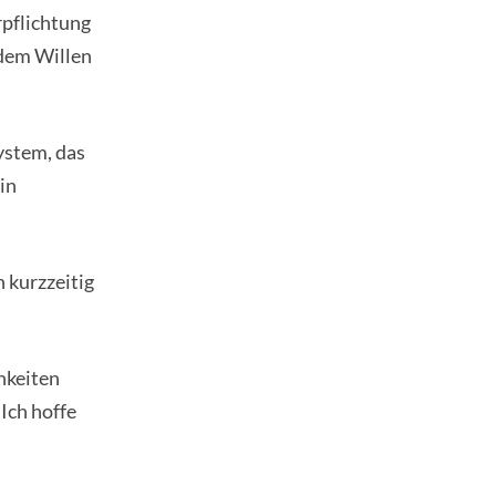
rpflichtung
 dem Willen
ystem, das
in
 kurzzeitig
chkeiten
Ich hoffe