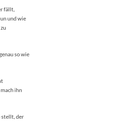
 fällt,
 tun und wie
 zu
 genau so wie
ht
n mach ihn
stellt, der