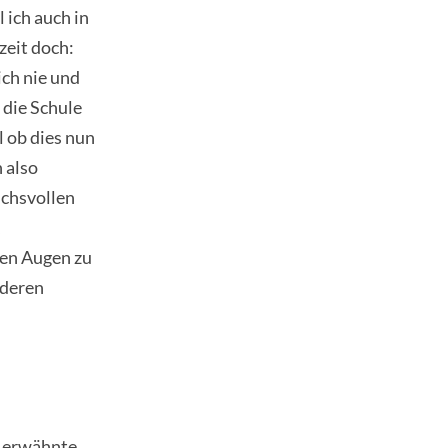
 ich auch in
zeit doch:
ich nie und
 die Schule
l ob dies nun
 also
uchsvollen
,
nen Augen zu
nderen
s erwähnte