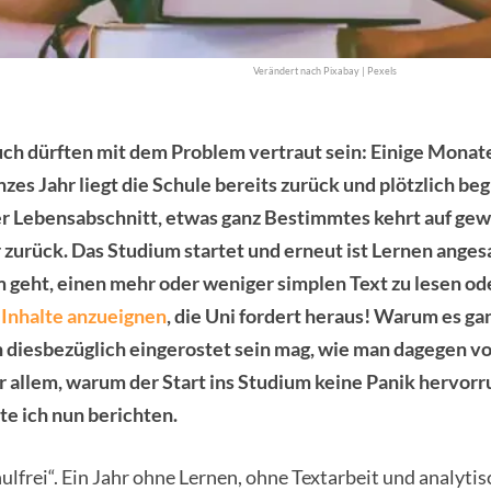
Verändert nach Pixabay | Pexels
ch dürften mit dem Problem vertraut sein: Einige Monate,
nzes Jahr liegt die Schule bereits zurück und plötzlich beg
er Lebensabschnitt, etwas ganz Bestimmtes kehrt auf ge
 zurück. Das Studium startet und erneut ist Lernen anges
 geht, einen mehr oder weniger simplen Text zu lesen ode
Inhalte anzueignen
, die Uni fordert heraus! Warum es ga
an diesbezüglich eingerostet sein mag, wie man dagegen 
r allem, warum der Start ins Studium keine Panik hervorr
e ich nun berichten.
hulfrei“. Ein Jahr ohne Lernen, ohne Textarbeit und analyti