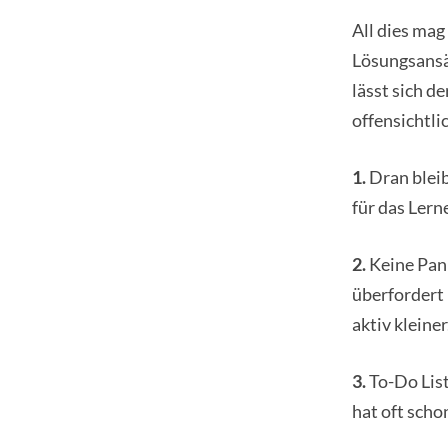
All dies mag
Lösungsansät
lässt sich d
offensichtli
1.
Dran bleib
für das Lern
2.
Keine Pani
überfordert 
aktiv kleiner
3.
To-Do List
hat oft scho