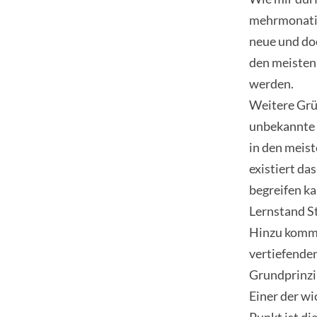
mehrmonatige
neue und doc
den meisten
werden.
Weitere Grün
unbekannte 
in den meis
existiert da
begreifen ka
Lernstand St
Hinzu kommt,
vertiefenden
Grundprinzi
Einer der wi