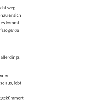
icht weg.
nau er sich
r es kommt
wieso genau
allerdings
einer
e aus, lebt
n
ng gekümmert
.