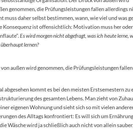
e selbstständige Organisation. Der Druck von außen wird
en genommen, die Prüfungsleistungen fallen allerdings n
t muss daher selbst bestimmen, wann, wie viel und was ge
e Konsequenz ist offensichtlich: Motivation muss her ode
rnflaute“.
Es wird morgen nicht abgefragt, was ich heute lerne, 
so überhaupt lernen?
 von außen wird genommen, die Prüfungsleistungen fallen 
l abgesehen kommt es bei den meisten Erstsemestern zu 
strukturierung des gesamten Lebens. Man zieht von Zuhaus
einer eigenen Wohnung und sieht sich so mit vielen andere
rungen des Alltags konfrontiert: Es will sich um Ernähru
ie Wäsche wird ja schließlich auch nicht von allein sauber