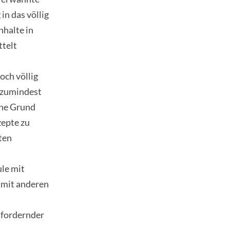
n das völlig
nhalte in
ttelt
och völlig
 zumindest
hne Grund
zepte zu
ten
ule mit
n mit anderen
usfordernder