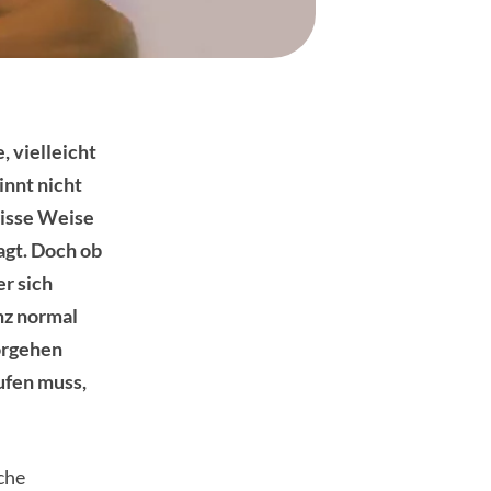
 vielleicht
innt nicht
wisse Weise
agt. Doch ob
r sich
nz normal
vorgehen
ufen muss,
sche