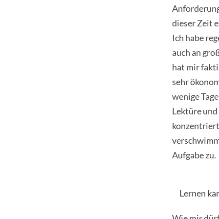
Anforderung.
dieser Zeit 
Ich habe reg
auch an gro
hat mir fakt
sehr ökonom
wenige Tage 
Lektüre und 
konzentriert
verschwimme
Aufgabe zu.
Lernen ka
Wie mir dürf