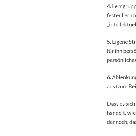
4.
Lerngruppe
fester Lernz
„intellektue
5.
Eigene Str
für ihn pers
persönliche
6.
Ablenkung.
aus (zum Bei
Dass es sich
handelt, wie
dennoch, das