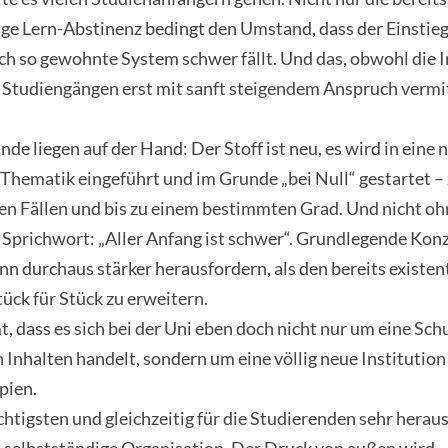
 Lern-Abstinenz bedingt den Umstand, dass der Einstieg i
h so gewohnte System schwer fällt. Und das, obwohl die I
 Studiengängen erst mit sanft steigendem Anspruch vermi
de liegen auf der Hand: Der Stoff ist neu, es wird in eine n
Thematik eingeführt und im Grunde „bei Null“ gestartet –
ten Fällen und bis zu einem bestimmten Grad. Und nicht o
s Sprichwort: „Aller Anfang ist schwer“. Grundlegende Kon
nn durchaus stärker herausfordern, als den bereits existen
ück für Stück zu erweitern.
 dass es sich bei der Uni eben doch nicht nur um eine Sch
 Inhalten handelt, sondern um eine völlig neue Institutio
pien.
chtigsten und gleichzeitig für die Studierenden sehr hera