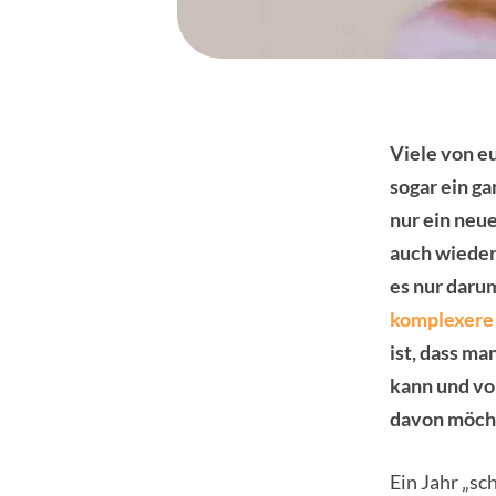
Viele von eu
sogar ein ga
nur ein neu
auch wieder
es nur darum
komplexere 
ist, dass m
kann und vo
davon möcht
Ein Jahr „sc