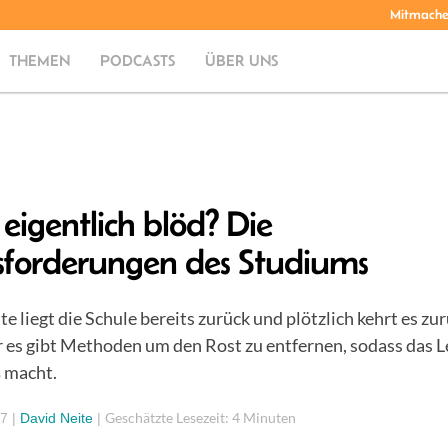
Mitmach
THEMEN
PODCASTS
ÜBER UNS
 eigentlich blöd? Die
forderungen des Studiums
e liegt die Schule bereits zurück und plötzlich kehrt es zu
r es gibt Methoden um den Rost zu entfernen, sodass das 
 macht.
Geschätzte Lesezeit: 4 Minuten
17
|
David Neite
|