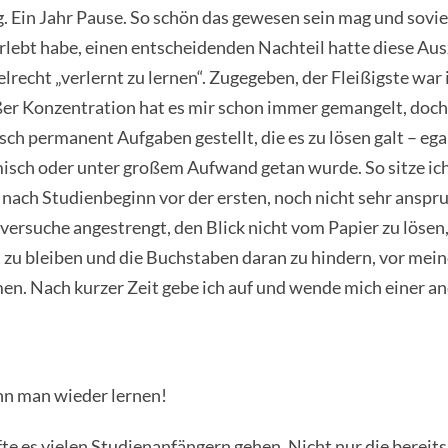
 Ein Jahr Pause. So schön das gewesen sein mag und soviel
erlebt habe, einen entscheidenden Nachteil hatte diese Aus
elrecht „verlernt zu lernen“. Zugegeben, der Fleißigste war 
ßer Konzentration hat es mir schon immer gemangelt, doch
isch permanent Aufgaben gestellt, die es zu lösen galt – ega
isch oder unter großem Aufwand getan wurde. So sitze ich
nach Studienbeginn vor der ersten, noch nicht sehr anspr
versuche angestrengt, den Blick nicht vom Papier zu lösen
 zu bleiben und die Buchstaben daran zu hindern, vor mei
n. Nach kurzer Zeit gebe ich auf und wende mich einer a
nn man wieder lernen!
te es vielen Studienanfängern gehen. Nicht nur die bereit