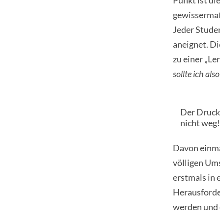
Punkt ist di
gewissermaß
Jeder Studen
aneignet. Di
zu einer „Le
sollte ich al
Der Druck
nicht weg!
Davon einma
völligen Um
erstmals in 
Herausforde
werden und d