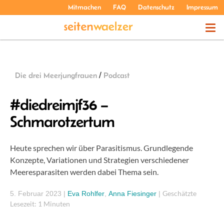
Mitmachen
FAQ
Datenschutz
Impressum
THEMEN
Die drei Meerjungfrauen
/
Podcast
PODCASTS
#diedreimjf36 –
Schmarotzertum
ÜBER UNS
Heute sprechen wir über Parasitismus. Grundlegende
Konzepte, Variationen und Strategien verschiedener
Meeresparasiten werden dabei Thema sein.
Geschätzte
5. Februar 2023
|
Eva Rohlfer
,
Anna Fiesinger
|
Lesezeit: 1 Minuten