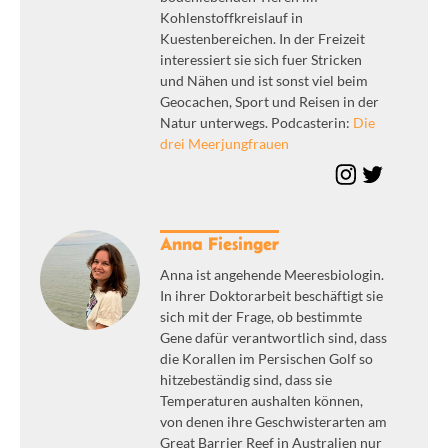
Kohlenstoffkreislauf in
Kuestenbereichen. In der Freizeit
interessiert sie sich fuer Stricken
und Nähen und ist sonst viel beim
Geocachen, Sport und Reisen in der
Natur unterwegs. Podcasterin:
Die
drei Meerjungfrauen
Anna Fiesinger
Anna ist angehende Meeresbiologin.
In ihrer Doktorarbeit beschäftigt sie
sich mit der Frage, ob bestimmte
Gene dafür verantwortlich sind, dass
die Korallen im Persischen Golf so
hitzebeständig sind, dass sie
Temperaturen aushalten können,
von denen ihre Geschwisterarten am
Great Barrier Reef in Australien nur