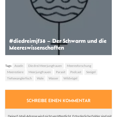
#diedreimjf38 – Der Schwarm und die
Meereswissenschaften
Die drei Meerjungfrauen
Tags:
Asseln
Die drei Meerjungfrauen
Meeresforschung
Meerestiere
Meerjungfrauen
Parasit
Podcast
Seeigel
Tiefseeanglerfisch
Wale
Wasser
Wildvögel
SCHREIBE EINEN KOMMENTAR
Deine E-Mail-Adresse wird nicht veröffentlicht.
Erforderliche Felder sind mit