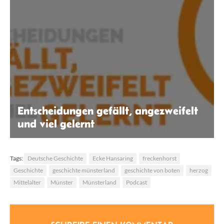
Entscheidungen gefällt, angezweifelt
und viel gelernt
Robin Thier
Tags:
Deutsche Geschichte
Ecke Hansaring
freckenhorst
Geschichte
geschichte münsterland
geschichte von boten
herzog
Mittelalter
Münster
Münsterland
Podcast