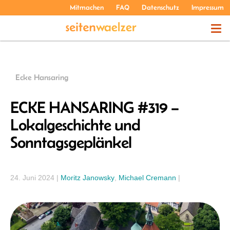
Mitmachen
FAQ
Datenschutz
Impressum
THEMEN
Ecke Hansaring
PODCASTS
ECKE HANSARING #319 –
Lokalgeschichte und
ÜBER UNS
Sonntagsgeplänkel
24. Juni 2024
|
Moritz Janowsky
,
Michael Cremann
|