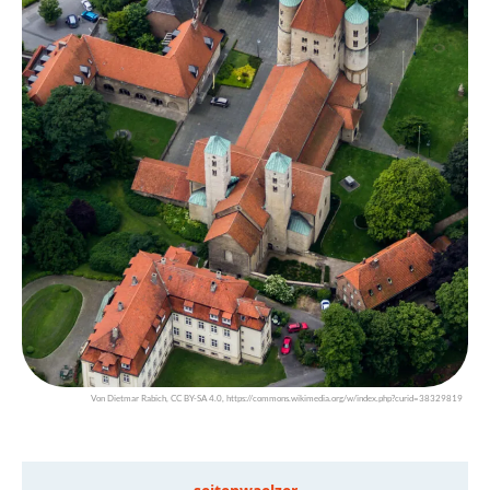
Von Dietmar Rabich, CC BY-SA 4.0, https://commons.wikimedia.org/w/index.php?curid=38329819