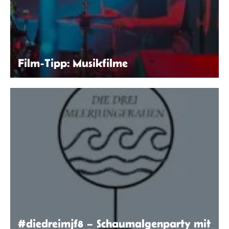
Film-Tipp: Musikfilme
Ben Neale | Unsplash
#diedreimjf8 – Schaumalgenparty mit