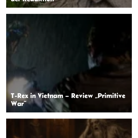
Kaboompics.com | Pexels
T-Rex in Vietnam – Review „Primitive
War“
© Primitive War