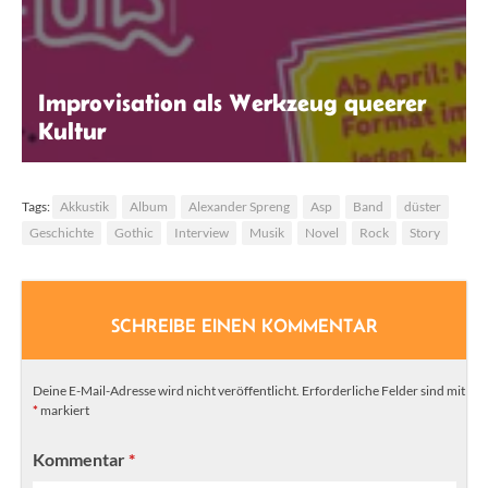
Improvisation als Werkzeug queerer
Kultur
Zeichenelster
Tags:
Akkustik
Album
Alexander Spreng
Asp
Band
düster
Geschichte
Gothic
Interview
Musik
Novel
Rock
Story
SCHREIBE EINEN KOMMENTAR
Deine E-Mail-Adresse wird nicht veröffentlicht.
Erforderliche Felder sind mit
*
markiert
Kommentar
*