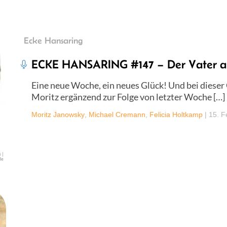
Ecke Hansaring
ECKE HANSARING #147 – Der Vater all
Eine neue Woche, ein neues Glück! Und bei diese
Moritz ergänzend zur Folge von letzter Woche […]
Moritz Janowsky
,
Michael Cremann
,
Felicia Holtkamp
|
15. F
 |
de