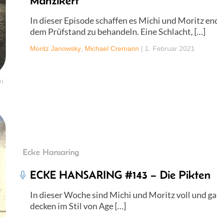
Manzikert
In dieser Episode schaffen es Michi und Moritz end
dem Prüfstand zu behandeln. Eine Schlacht, […]
Moritz Janowsky
,
Michael Cremann
|
1. Februar 2021
 |
Ecke Hansaring
ECKE HANSARING #143 – Die Pikten
In dieser Woche sind Michi und Moritz voll und 
decken im Stil von Age […]