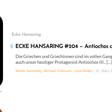
Ecke Hansaring
ECKE HANSARING #204 – Antiochos d
Die Griechen und Griechinnen sind im vollen Gang
auch unser heutiger Protagonist Antiochos III., […
Moritz Janowsky
,
Michael Cremann
,
Lena Müller
|
21. März 
ei