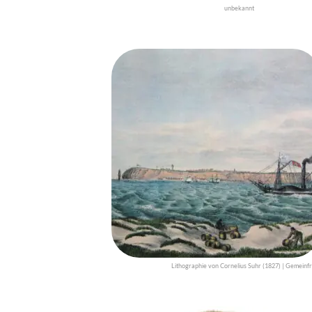
unbekannt
Lithographie von Cornelius Suhr (1827) | Gemeinfr