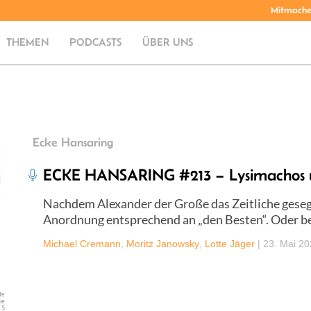
Mitmach
THEMEN
PODCASTS
ÜBER UNS
Ecke Hansaring
ECKE HANSARING #213 – Lysimachos 
Nachdem Alexander der Große das Zeitliche gesegne
Anordnung entsprechend an „den Besten“. Oder be
Michael Cremann
,
Moritz Janowsky
,
Lotte Jäger
|
23. Mai 2
te
ie
.5