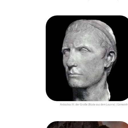
Antiochos III. der Große (Büste aus dem Louvre) | Gemeinfr