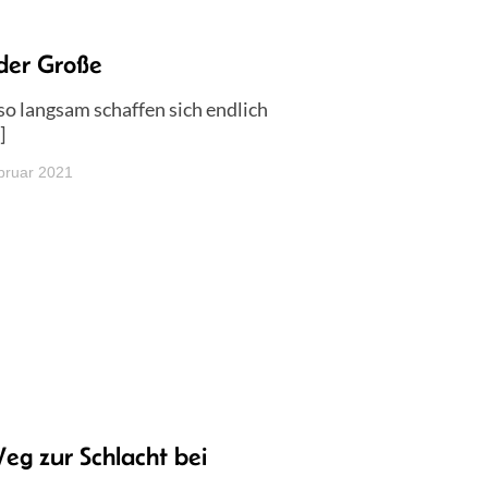
der Große
o langsam schaffen sich endlich
]
bruar 2021
g zur Schlacht bei