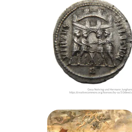
Gesa Nehring und Hermann Junghans
https://creativecommons.org/licenses/by-sa/3.0/deed.