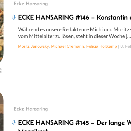
Ecke Hansaring
ECKE HANSARING #146 – Konstantin 
Während es unsere Redakteure Michi und Moritz s
vom Mittelalter zu lösen, steht in dieser Woche […
Moritz Janowsky
,
Michael Cremann
,
Felicia Holtkamp
|
8. Fe
n,
ei
Ecke Hansaring
ECKE HANSARING #145 – Der lange We