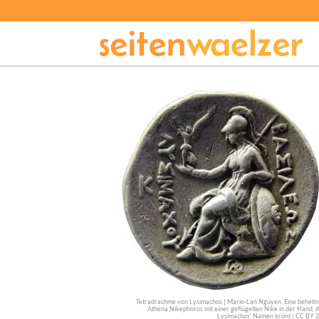
Tetradrachme von Lysimachos | Marie-Lan Nguyen, Eine behelm
Athena Nikephoros mit einer geflügelten Nike in der Hand, d
Lysimachos’ Namen krönt | CC BY 2