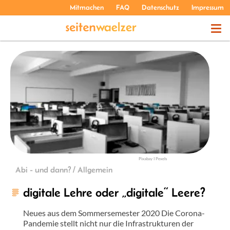
Mitmachen
FAQ
Datenschutz
Impressum
THEMEN
PODCASTS
ÜBER UNS
Pixabay I Pexels
Abi - und dann? / Allgemein
digitale Lehre oder „digitale“ Leere?
Neues aus dem Sommersemester 2020 Die Corona-
Pandemie stellt nicht nur die Infrastrukturen der